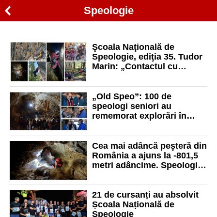
Speologie
Şcoala Naţională de
Speologie, ediţia 35. Tudor
Marin: „Contactul cu
speologii tineri mă face
încrezător în viitorul
speologiei din România”
„Old Speo”: 100 de
speologi seniori au
rememorat explorări în
peşteri din România şi din
lume
Cea mai adâncă peşteră din
România a ajuns la -801,5
metri adâncime. Speologii
au petrecut între 6 şi 10 zile
consecutive sub pământ
21 de cursanți au absolvit
Școala Națională de
Speologie