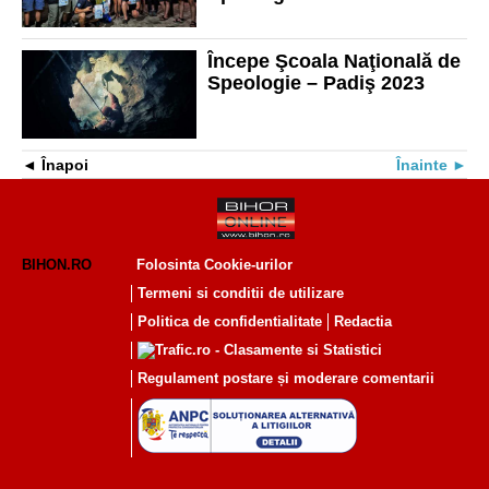
Începe Şcoala Naţională de
Speologie – Padiş 2023
Înapoi
Înainte
BIHON.RO
Folosinta Cookie-urilor
Termeni si conditii de utilizare
Politica de confidentialitate
Redactia
Regulament postare și moderare comentarii