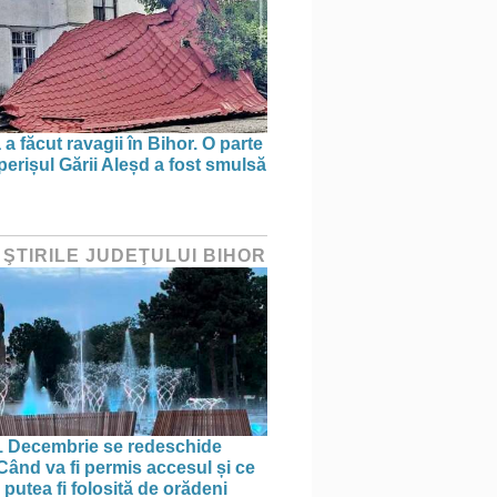
a făcut ravagii în Bihor. O parte
perișul Gării Aleșd a fost smulsă
 ŞTIRILE JUDEŢULUI BIHOR
1 Decembrie se redeschide
 Când va fi permis accesul și ce
putea fi folosită de orădeni