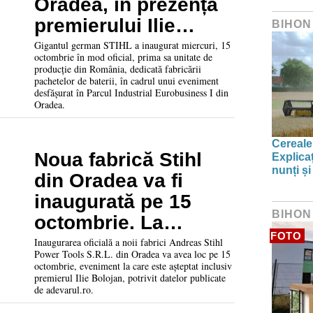
Oradea, în prezența
premierului Ilie
BIHON
Bolojan
Gigantul german STIHL a inaugurat miercuri, 15
octombrie în mod oficial, prima sa unitate de
producție din România, dedicată fabricării
pachetelor de baterii, în cadrul unui eveniment
desfășurat în Parcul Industrial Eurobusiness I din
Oradea.
Cereale
Noua fabrică Stihl
Explica
nunți și
din Oradea va fi
inaugurată pe 15
BIHON
octombrie. La
FOTO
eveniment este
Inaugurarea oficială a noii fabrici Andreas Stihl
Power Tools S.R.L. din Oradea va avea loc pe 15
așteptat și premierul
octombrie, eveniment la care este așteptat inclusiv
premierul Ilie Bolojan, potrivit datelor publicate
Ilie Bolojan
de adevarul.ro.