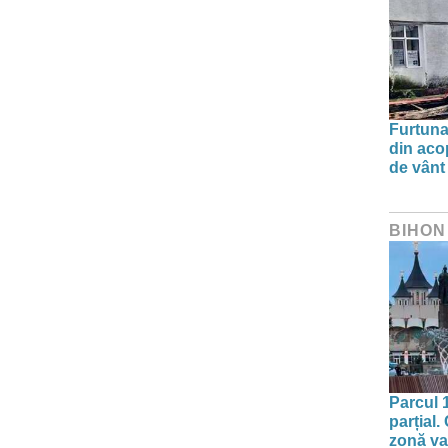
Furtuna 
din aco
de vânt
BIHON
Parcul 
parțial.
zonă va 