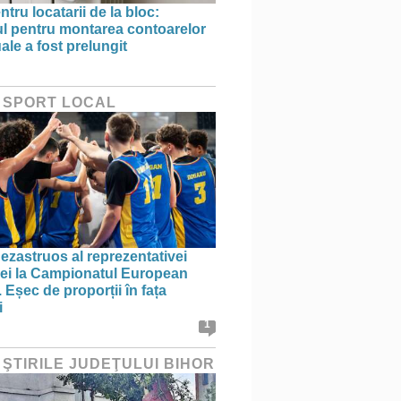
ntru locatarii de la bloc:
l pentru montarea contoarelor
ale a fost prelungit
 SPORT LOCAL
ezastruos al reprezentativei
i la Campionatul European
 Eșec de proporții în fața
i
1
 ŞTIRILE JUDEŢULUI BIHOR