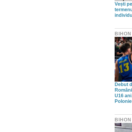
Vești pe
termenu
individu
BIHON
Debut d
Românie
U16 ani.
Polonie
BIHON