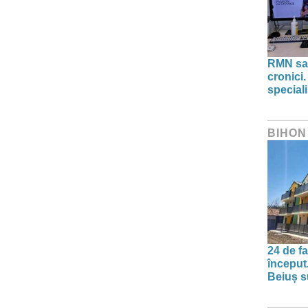
RMN sau
cronici.
speciali
BIHON
24 de f
început
Beiuș s