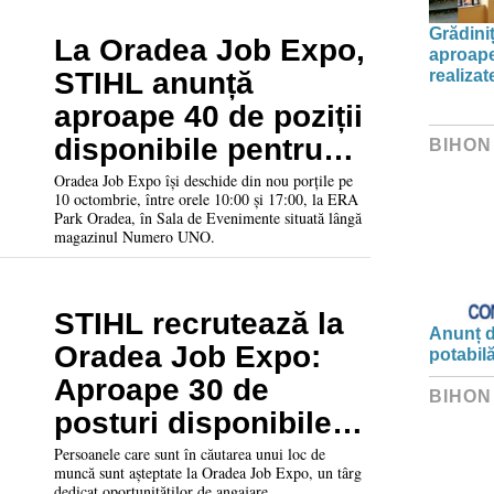
Grădini
La Oradea Job Expo,
aproape
realiza
STIHL anunță
aproape 40 de poziții
disponibile pentru
BIHON
angajare
Oradea Job Expo își deschide din nou porțile pe
10 octombrie, între orele 10:00 și 17:00, la ERA
Park Oradea, în Sala de Evenimente situată lângă
magazinul Numero UNO.
STIHL recrutează la
Anunț d
Oradea Job Expo:
potabil
Aproape 30 de
BIHON
posturi disponibile
pentru toate nivelele
Persoanele care sunt în căutarea unui loc de
muncă sunt așteptate la Oradea Job Expo, un târg
de pregătire
dedicat oportunităților de angajare.