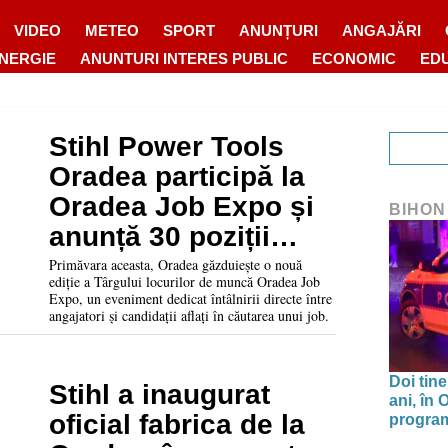
VIDEO
METEO
SPORT
ANUNȚURI
ANGAJĂRI
ENERGIE
ANUNTURI INTERES PUBLIC
ECONOMIC
ED
Stihl Power Tools
Oradea participă la
Oradea Job Expo și
BIHON
anunță 30 poziții
deschise
Primăvara aceasta, Oradea găzduiește o nouă
ediție a Târgului locurilor de muncă Oradea Job
Expo, un eveniment dedicat întâlnirii directe între
angajatori și candidații aflați în căutarea unui job.
Doi tine
Stihl a inaugurat
ani, în
oficial fabrica de la
program 