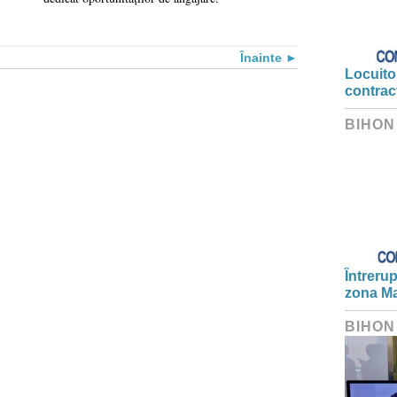
Înainte
Locuitor
contrac
BIHON
Întrerup
zona Ma
BIHON