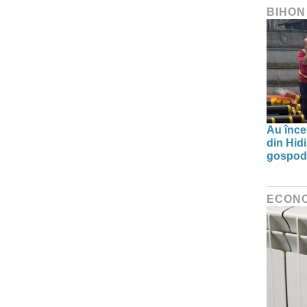
BIHON
Au înce
din Hid
gospodă
ECON