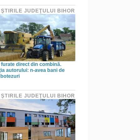
 ŞTIRILE JUDEŢULUI BIHOR
 furate direct din combină.
ția autorului: n-avea bani de
 botezuri
 ŞTIRILE JUDEŢULUI BIHOR