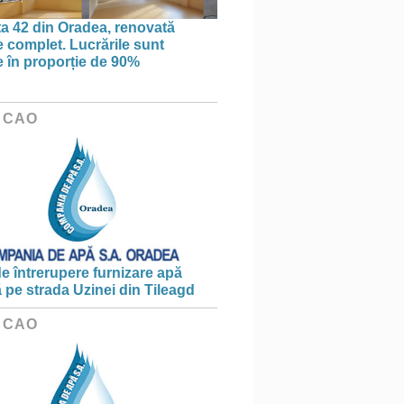
ța 42 din Oradea, renovată
 complet. Lucrările sunt
te în proporție de 90%
 CAO
e întrerupere furnizare apă
ă pe strada Uzinei din Tileagd
 CAO