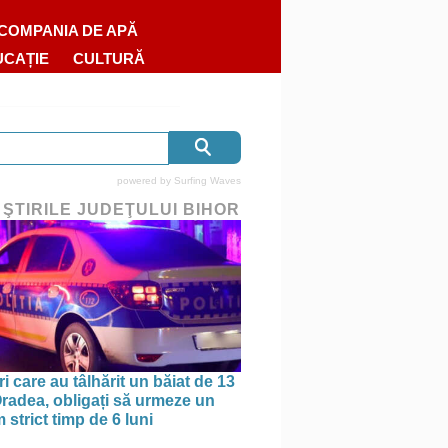
COMPANIA DE APĂ
UCAȚIE
CULTURĂ
powered by
Surfing Waves
 ŞTIRILE JUDEŢULUI BIHOR
ri care au tâlhărit un băiat de 13
 Oradea, obligați să urmeze un
strict timp de 6 luni