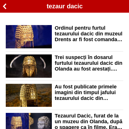
tezaur dacic
Ordinul pentru furtul
tezaurului dacic din muzeul
Drents ar fi fost comandat
de interlopi români
Trei suspecți în dosarul
furtului tezaurului dacic din
Olanda au fost arestați.
Niciunul nu este român
Au fost publicate primele
imagini din timpul jafului
tezaurului dacic din
Olanda. Poliția Română a
deschis un dosar penal
Tezaurul Dacic, furat de la
un muzeu din Olanda, după
o spagere ca în filme. Erau