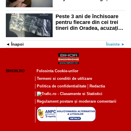
achite daune morale de
20.000 de euro
Peste 3 ani de închisoare
pentru fiecare din cei trei
tineri din Oradea, acuzați
că au vândut drog „cristal”
Înapoi
Înainte
BIHON.RO
Folosinta Cookie-urilor
Termeni si conditii de utilizare
Politica de confidentialitate
Redactia
Regulament postare și moderare comentarii