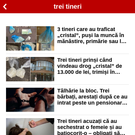
trei tineri
3 tineri care au traficat
„cristal”, puși la muncă în
mănăstire, primărie sau la
bibliotecă. Inițial, au fost
condamnați cu executare
Trei tineri prinși când
vindeau drog „cristal” de
13.000 de lei, trimiși în
judecată de DIICOT Oradea
Tâlhărie la bloc. Trei
bărbați, arestați după ce au
intrat peste un pensionar
din Oradea și i-au furat
banii și țigările
Trei tineri acuzați că au
sechestrat o femeie și au
batjocorit-o – obligați să