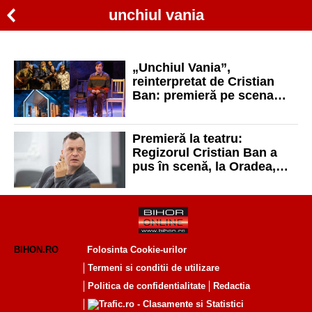
unchiul vania
„Unchiul Vania”,
reinterpretat de Cristian
Ban: premieră pe scena
Teatrului Regina Maria
Premieră la teatru:
Regizorul Cristian Ban a
pus în scenă, la Oradea,
spectacolul „Unchiul
Vania”
BIHON.RO
Folosinta Cookie-urilor
Termeni si conditii de utilizare
Politica de confidentialitate
Redactia