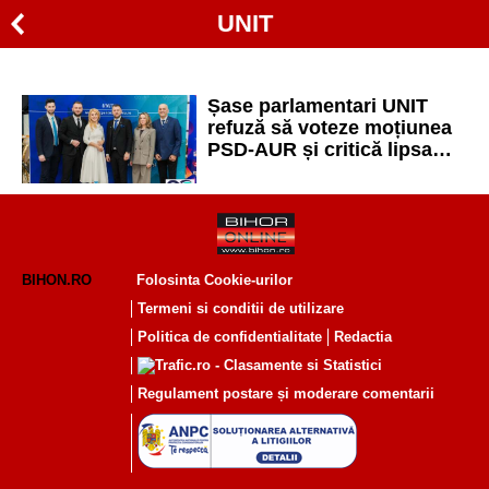
UNIT
Șase parlamentari UNIT
refuză să voteze moțiunea
PSD-AUR și critică lipsa
unor soluții concrete
BIHON.RO
Folosinta Cookie-urilor
Termeni si conditii de utilizare
Politica de confidentialitate
Redactia
Regulament postare și moderare comentarii