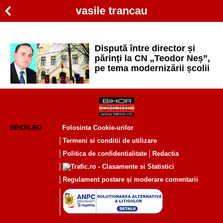
vasile trancau
Dispută între director și
părinți la CN „Teodor Neș”,
pe tema modernizării școlii
BIHON.RO
Folosinta Cookie-urilor
Termeni si conditii de utilizare
Politica de confidentialitate
Redactia
Regulament postare și moderare comentarii