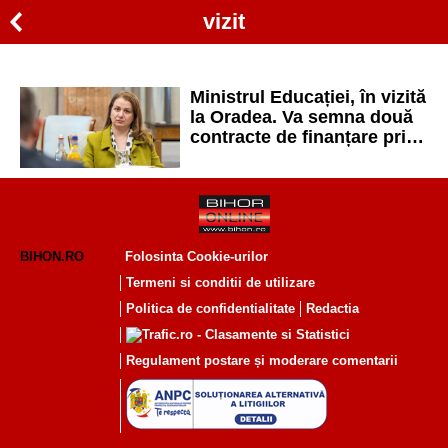
vizit
Ministrul Educației, în vizită
la Oradea. Va semna două
contracte de finanțare prin
PNRR
BIHON.RO
Folosinta Cookie-urilor
Termeni si conditii de utilizare
Politica de confidentialitate
Redactia
Regulament postare și moderare comentarii