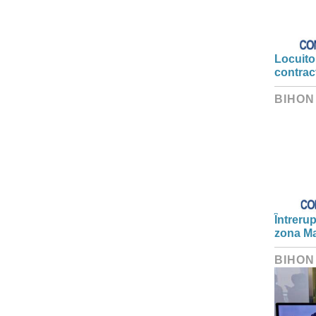
Locuitor
contrac
BIHON
Întrerup
zona Ma
BIHON