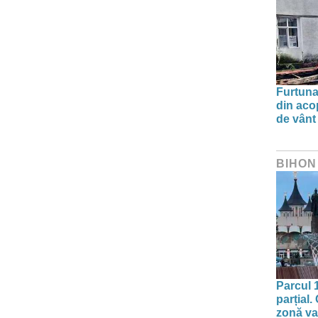
Furtuna 
din aco
de vânt
BIHON
Parcul 
parțial.
zonă va 