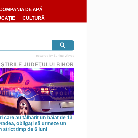
COMPANIA DE APĂ
UCAȚIE
CULTURĂ
powered by
Surfing Waves
 ŞTIRILE JUDEŢULUI BIHOR
ri care au tâlhărit un băiat de 13
 Oradea, obligați să urmeze un
strict timp de 6 luni