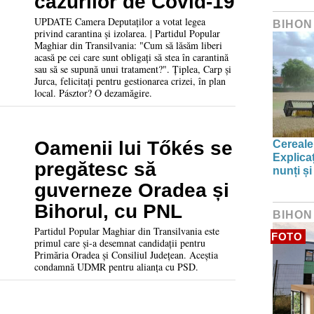
cazurilor de Covid-19
UPDATE Camera Deputaților a votat legea
BIHON
privind carantina și izolarea. | Partidul Popular
Maghiar din Transilvania: "Cum să lăsăm liberi
acasă pe cei care sunt obligați să stea în carantină
sau să se supună unui tratament?". Țiplea, Carp și
Jurca, felicitați pentru gestionarea crizei, în plan
local. Pásztor? O dezamăgire.
Oamenii lui Tőkés se
Cereale
Explica
pregătesc să
nunți și
guverneze Oradea și
Bihorul, cu PNL
BIHON
Partidul Popular Maghiar din Transilvania este
FOTO
primul care și-a desemnat candidații pentru
Primăria Oradea și Consiliul Județean. Aceștia
condamnă UDMR pentru alianța cu PSD.