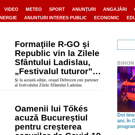
VIDEO
METEO
SPORT
ANUNȚURI
ANGAJĂRI
ENERGIE
ANUNTURI INTERES PUBLIC
ECONOMIC
ED
Formaţiile R-GO şi
Republic vin la Zilele
Sfântului Ladislau,
BIHON
„Festivalul tuturor”,
în Cetatea Oradea
Şi la această ediţie, oraşul Debrecen este partener
al festivalului Zilele Sfântului Ladislau.
Oamenii lui Tőkés
Doi tine
acuză Bucureștiul
ani, în
pentru creșterea
program 