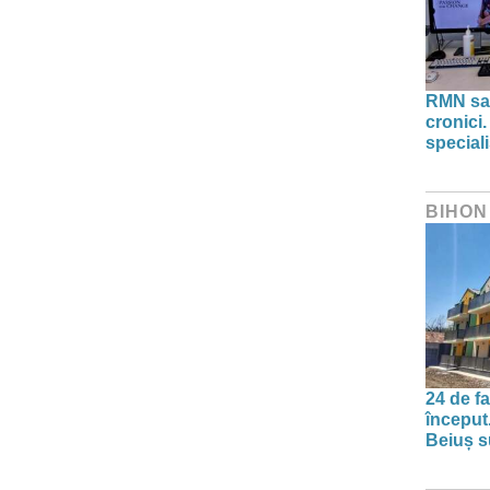
RMN sau
cronici.
speciali
BIHON
24 de f
început
Beiuș s