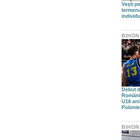
Vești pe
termenu
individu
BIHON
Debut d
Românie
U16 ani.
Polonie
BIHON