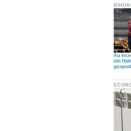
BIHON
Au înce
din Hid
gospodă
ECON