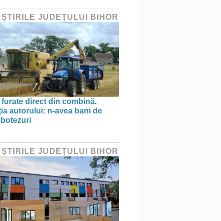
 ŞTIRILE JUDEŢULUI BIHOR
 furate direct din combină.
ția autorului: n-avea bani de
 botezuri
 ŞTIRILE JUDEŢULUI BIHOR