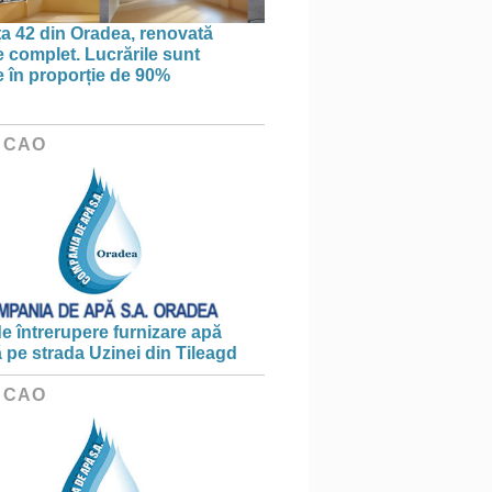
ța 42 din Oradea, renovată
 complet. Lucrările sunt
te în proporție de 90%
 CAO
e întrerupere furnizare apă
ă pe strada Uzinei din Tileagd
 CAO