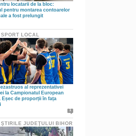
ntru locatarii de la bloc:
l pentru montarea contoarelor
ale a fost prelungit
 SPORT LOCAL
ezastruos al reprezentativei
i la Campionatul European
 Eșec de proporții în fața
i
1
 ŞTIRILE JUDEŢULUI BIHOR