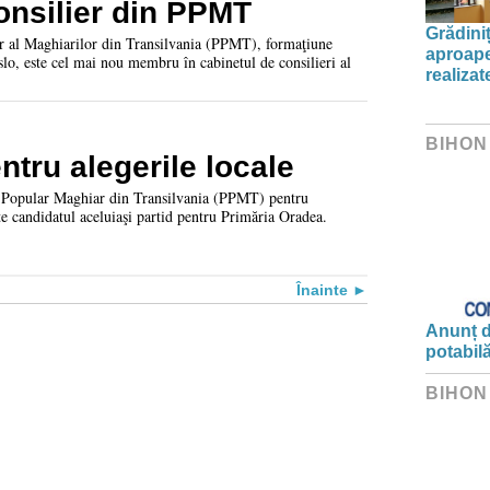
consilier din PPMT
Grădini
ar al Maghiarilor din Transilvania (PPMT), formaţiune
aproape
slo, este cel mai nou membru în cabinetul de consilieri al
realiza
BIHON
tru alegerile locale
I Popular Maghiar din Transilvania (PPMT) pentru
e candidatul aceluiaşi partid pentru Primăria Oradea.
Înainte
Anunț d
potabil
BIHON