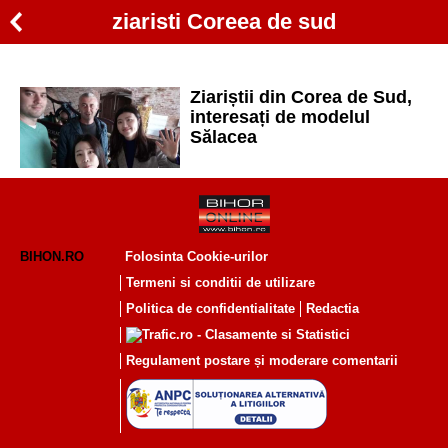
ziaristi Coreea de sud
Ziariștii din Corea de Sud,
interesați de modelul
Sălacea
BIHON.RO
Folosinta Cookie-urilor
Termeni si conditii de utilizare
Politica de confidentialitate
Redactia
Regulament postare și moderare comentarii