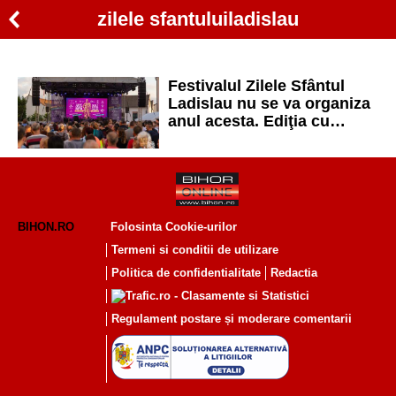
zilele sfantuluiladislau
Festivalul Zilele Sfântul
Ladislau nu se va organiza
anul acesta. Ediţia cu
numărul 14 se amână pe
anul viitor
BIHON.RO
Folosinta Cookie-urilor
Termeni si conditii de utilizare
Politica de confidentialitate
Redactia
Regulament postare și moderare comentarii