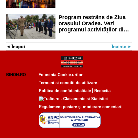
Program restrâns de Ziua
orașului Oradea. Vezi
programul activităților din
Parcul 1 Decembrie
Înapoi
Înainte
BIHON.RO
Folosinta Cookie-urilor
Termeni si conditii de utilizare
Politica de confidentialitate
Redactia
Regulament postare și moderare comentarii