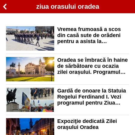
ziua orasului oradea
Vremea frumoasă a scos
din casă sute de orădeni
pentru a asista la
festivitățile dedicate zilei de
12 Octombrie
Oradea se îmbracă în haine
de sărbătoare cu ocazia
zilei orașului. Programul
zilei de 12 Octombrie
Gardă de onoare la Statuia
Regelui Ferdinand I. Vezi
programul pentru Ziua
Orașului Oradea
Expoziţie dedicată Zilei
oraşului Oradea