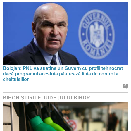
Bolojan: PNL va susține un Guvern cu profil tehnocrat
dacă programul acestuia păstrează linia de control a
cheltuielilor
2
BIHON ŞTIRILE JUDEŢULUI BIHOR