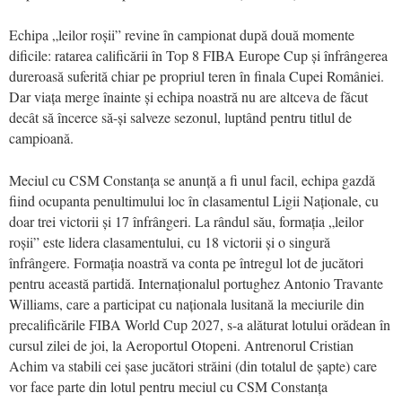
Echipa „leilor roșii” revine în campionat după două momente
dificile: ratarea calificării în Top 8 FIBA Europe Cup și înfrângerea
dureroasă suferită chiar pe propriul teren în finala Cupei României.
Dar viața merge înainte și echipa noastră nu are altceva de făcut
decât să încerce să-și salveze sezonul, luptând pentru titlul de
campioană.
Meciul cu CSM Constanța se anunță a fi unul facil, echipa gazdă
fiind ocupanta penultimului loc în clasamentul Ligii Naționale, cu
doar trei victorii și 17 înfrângeri. La rândul său, formația „leilor
roșii” este lidera clasamentului, cu 18 victorii și o singură
înfrângere. Formația noastră va conta pe întregul lot de jucători
pentru această partidă. Internaționalul portughez Antonio Travante
Williams, care a participat cu naționala lusitană la meciurile din
precalificările FIBA World Cup 2027, s-a alăturat lotului orădean în
cursul zilei de joi, la Aeroportul Otopeni. Antrenorul Cristian
Achim va stabili cei șase jucători străini (din totalul de șapte) care
vor face parte din lotul pentru meciul cu CSM Constanța