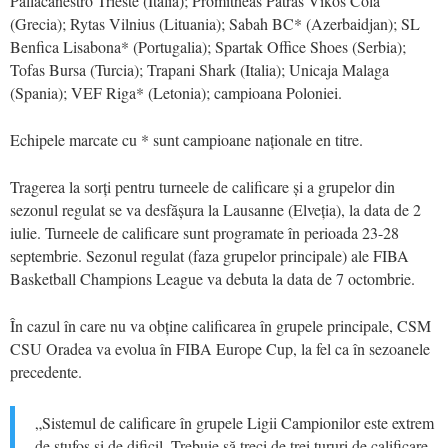
Pallacanestro Trieste (Italia); Promitheas Patras Vikos Cola
(Grecia); Rytas Vilnius (Lituania); Sabah BC* (Azerbaidjan); SL
Benfica Lisabona* (Portugalia); Spartak Office Shoes (Serbia);
Tofas Bursa (Turcia); Trapani Shark (Italia); Unicaja Malaga
(Spania); VEF Riga* (Letonia); campioana Poloniei.
Echipele marcate cu * sunt campioane naționale en titre.
Tragerea la sorți pentru turneele de calificare și a grupelor din
sezonul regulat se va desfășura la Lausanne (Elveția), la data de 2
iulie. Turneele de calificare sunt programate în perioada 23-28
septembrie. Sezonul regulat (faza grupelor principale) ale FIBA
Basketball Champions League va debuta la data de 7 octombrie.
În cazul în care nu va obține calificarea în grupele principale, CSM
CSU Oradea va evolua în FIBA Europe Cup, la fel ca în sezoanele
precedente.
„Sistemul de calificare în grupele Ligii Campionilor este extrem
de stufos și de dificil. Trebuie să treci de trei tururi de calificare,