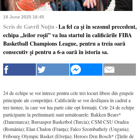
18 June 2025 16:45
Scris de Gavril Nuțiu
La fel ca și în sezonul precedent,
-
echipa „leilor roșii” va lua startul în calificările FIBA
Basketball Champions League, pentru a treia oară
consecutiv și pentru a 6-a oară în istoria sa.
24 de echipe se vor întrece pentru cele trei locuri libere din grupele
principale ale competiției. Calificările se vor desfășura în cadrul a
trei turnee, la care vor lua parte câte opt formații. Cele 24 de echipe
participante la preliminarii sunt următoarele: Bakken Bears*
(Danemarca); Bursaspor Basketbol (Turcia); CSM CSU Oradea
(România); Elan Chalon (Franța); Falco Szombathely (Ungaria);
Fribourg Olympic Basket (Elveția); Heroes Den Bosch* (Țările de