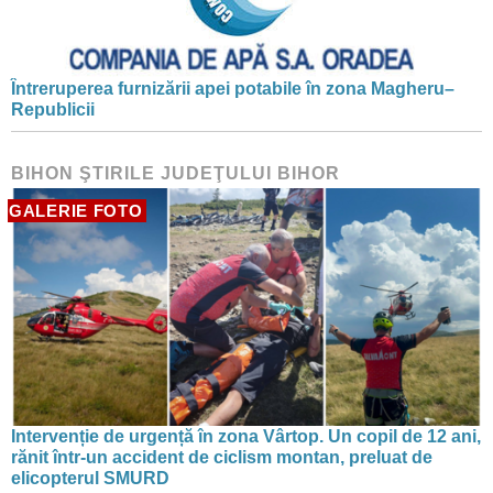
Întreruperea furnizării apei potabile în zona Magheru–
Republicii
BIHON ŞTIRILE JUDEŢULUI BIHOR
GALERIE FOTO
Intervenție de urgență în zona Vârtop. Un copil de 12 ani,
rănit într-un accident de ciclism montan, preluat de
elicopterul SMURD