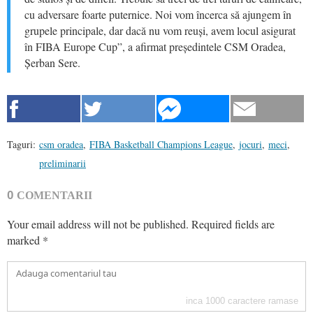
cu adversare foarte puternice. Noi vom încerca să ajungem în
grupele principale, dar dacă nu vom reuși, avem locul asigurat
în FIBA Europe Cup”, a afirmat președintele CSM Oradea,
Șerban Sere.
Taguri:
csm oradea
,
FIBA Basketball Champions League
,
jocuri
,
meci
,
preliminarii
0
COMENTARII
Your email address will not be published.
Required fields are
marked
*
inca
1000
caractere ramase