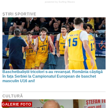
powered by
Surfing Waves
ŞTIRI SPORTIVE
Baschetbaliștii tricolori s-au revanșat. România câștigă
în fața Serbiei la Campionatul European de baschet
masculin U16 ani!
CULTURĂ
GALERIE FOTO