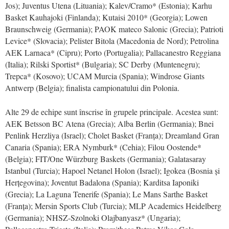
Jos); Juventus Utena (Lituania); Kalev/Cramo* (Estonia); Karhu
Basket Kauhajoki (Finlanda); Kutaisi 2010* (Georgia); Lowen
Braunschweig (Germania); PAOK mateco Salonic (Grecia); Patrioti
Levice* (Slovacia); Pelister Bitola (Macedonia de Nord); Petrolina
AEK Larnaca* (Cipru); Porto (Portugalia); Pallacanestro Reggiana
(Italia); Rilski Sportist* (Bulgaria); SC Derby (Muntenegru);
Trepca* (Kosovo); UCAM Murcia (Spania); Windrose Giants
Antwerp (Belgia); finalista campionatului din Polonia.
Alte 29 de echipe sunt înscrise în grupele principale. Acestea sunt:
AEK Betsson BC Atena (Grecia); Alba Berlin (Germania); Bnei
Penlink Herzliya (Israel); Cholet Basket (Franța); Dreamland Gran
Canaria (Spania); ERA Nymburk* (Cehia); Filou Oostende*
(Belgia); FIT/One Würzburg Baskets (Germania); Galatasaray
Istanbul (Turcia); Hapoel Netanel Holon (Israel); Igokea (Bosnia și
Herțegovina); Joventut Badalona (Spania); Karditsa Iaponiki
(Grecia); La Laguna Tenerife (Spania); Le Mans Sarthe Basket
(Franța); Mersin Sports Club (Turcia); MLP Academics Heidelberg
(Germania); NHSZ-Szolnoki Olajbanyasz* (Ungaria);