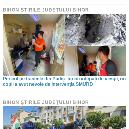
BIHON ŞTIRILE JUDEŢULUI BIHOR
Pericol pe traseele din Padiș: turiști înțepați de viespi, un
copil a avut nevoie de intervenția SMURD
BIHON ŞTIRILE JUDEŢULUI BIHOR