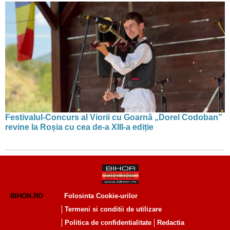
Festivalul-Concurs al Viorii cu Goarnă „Dorel Codoban”
revine la Roșia cu cea de-a XIII-a ediție
BIHON.RO
Folosinta Cookie-urilor
Termeni si conditii de utilizare
Politica de confidentialitate
Redactia