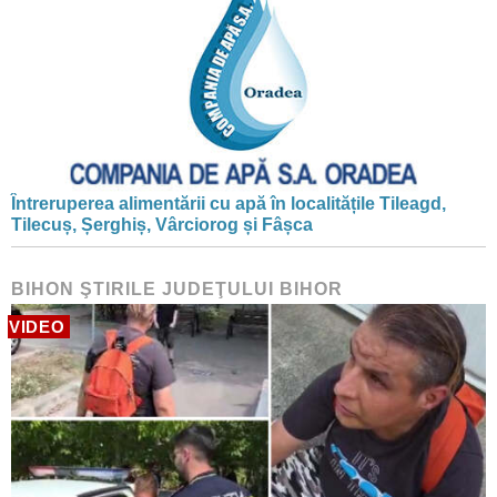
Întreruperea alimentării cu apă în localitățile Tileagd,
Tilecuș, Șerghiș, Vârciorog și Fâșca
BIHON ŞTIRILE JUDEŢULUI BIHOR
VIDEO