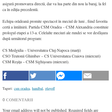
asigură promovarea directă, dar va lua parte din nou la baraj, la fel
ca în ediția precedentă.
Echipa orădeană promite spectacol în meciul de luni , fiind favorita
certă a întâlnirii. Partida CSM Oradea – CSM Alexandria constituie
prologul etapei a 13-a. Celelalte meciuri ale rundei se vor desfășura
după următorul program:
CS Medgidia – Universitatea Cluj-Napoca (marți)
CSO Teutonii Ghimbav – CS Universitatea Craiova (miercuri)
CSM Reșița – CSM Sighișoara (miercuri).
Taguri:
csm oradea
,
handbal
,
playoff
0
COMENTARII
Your email address will not be published.
Required fields are