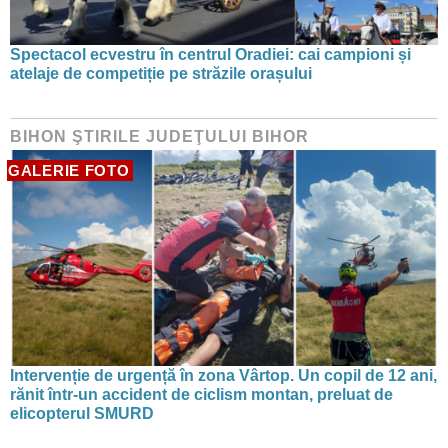
Spectacol ecvestru în centrul Oradiei: cai campioni și
atelaje de competiție pe străzile orașului
BIHON ŞTIRILE JUDEŢULUI BIHOR
GALERIE FOTO
Intervenție de urgență în zona Vârtop. Un copil de 12 ani,
rănit într-un accident de ciclism montan, preluat de
elicopterul SMURD