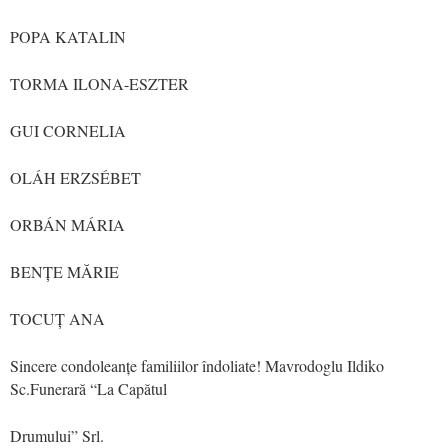
POPA KATALIN
TORMA ILONA-ESZTER
GUI CORNELIA
OLÁH ERZSÉBET
ORBÁN MÁRIA
BENȚE MĂRIE
TOCUȚ ANA
Sincere condoleanțe familiilor îndoliate! Mavrodoglu Ildiko
Sc.Funerară “La Capătul
Drumului” Srl.