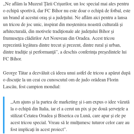
„Ne aflăm la Muzeul Țării Crișurilor, un loc special mai ales pentru
o echipă sportivă, dar FC Bihor nu este doar o echipă de fotbal, este
un brand al acestui oraș și a județului. Ne aflăm aici pentru a lansa
un tricou de joc unic, inspirat din moștenirea noastră culturală și
arhitecturală, din motivele tradiționale ale județului Bihor și
frumusețea clădirilor Art Nouveau din Oradea. Acest tricou
reprezintă legătura dintre trecut și prezent, dintre rural și urban,
dintre tradiție și performanță”, a deschis conferința președintele lui
FC Bihor.
George Tătar a dezvăluit că ideea unui astfel de tricou a apărut după
o discuție la un ceai cu cunoscutul om de judo orădean Florin
Lascău, fost campion mondial:
„Am ajuns și la partea de marketing și i-am expus o idee văzută
la o echipă din Italia, iar el a cerut un pix și pe două șervețele a
stilizat Cetatea Oradea și Biserica cu Lună, care apar și ele pe
acest tricou special. Vreau să le mulțumesc tuturor celor care au
fost implicați în acest proiect”.