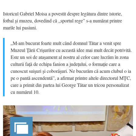
Istoricul Gabriel Moisa a povestit despre legătura dintre istorie,
fotbal și muzeu, dovedind că „sportul rege” s-a numărat printre
marile lui pasiuni.
„M-am bucurat foarte mult când domnul Tătar a venit spre
Muzeul Țării Crișurilor cu această idee mai mult decât potrivită.
Este un soi de atașament al nostru al celor care lucrăm în zona
culturii față de echipa fanion a județului, o formație care a
cunoscut suișuri și coborâșuri. Ne bucurăm că acum clubul o ia
pe o pantă ascendentă”, a afirmat printre altele directorul MȚC,
care a primit din partea lui George Tătar un tricou personalizat
cu numărul 10.