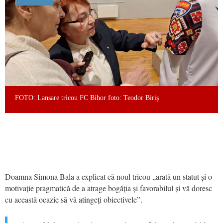
FOTO: Lansare tricou FC Bihor foto: Teodor Biriș
Doamna Simona Bala a explicat că noul tricou „arată un statut și o
motivație pragmatică de a atrage bogăția și favorabilul și vă doresc
cu această ocazie să vă atingeți obiectivele”.