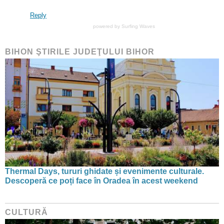
Reply
powered by
Surfing Waves
BIHON ŞTIRILE JUDEŢULUI BIHOR
Thermal Days, tururi ghidate și evenimente culturale.
Descoperă ce poți face în Oradea în acest weekend
CULTURĂ