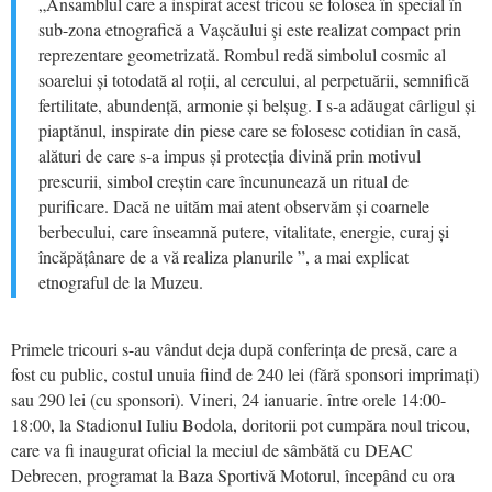
„Ansamblul care a inspirat acest tricou se folosea în special în
sub-zona etnografică a Vașcăului și este realizat compact prin
reprezentare geometrizată. Rombul redă simbolul cosmic al
soarelui și totodată al roții, al cercului, al perpetuării, semnifică
fertilitate, abundență, armonie și belșug. I s-a adăugat cârligul și
piaptănul, inspirate din piese care se folosesc cotidian în casă,
alături de care s-a impus și protecția divină prin motivul
prescurii, simbol creștin care încununează un ritual de
purificare. Dacă ne uităm mai atent observăm și coarnele
berbecului, care înseamnă putere, vitalitate, energie, curaj și
încăpățânare de a vă realiza planurile ”, a mai explicat
etnograful de la Muzeu.
Primele tricouri s-au vândut deja după conferința de presă, care a
fost cu public, costul unuia fiind de 240 lei (fără sponsori imprimați)
sau 290 lei (cu sponsori). Vineri, 24 ianuarie. între orele 14:00-
18:00, la Stadionul Iuliu Bodola, doritorii pot cumpăra noul tricou,
care va fi inaugurat oficial la meciul de sâmbătă cu DEAC
Debrecen, programat la Baza Sportivă Motorul, începând cu ora