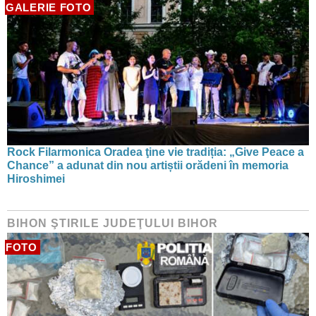
GALERIE FOTO
Rock Filarmonica Oradea ţine vie tradiția: „Give Peace a
Chance” a adunat din nou artiștii orădeni în memoria
Hiroshimei
BIHON ŞTIRILE JUDEŢULUI BIHOR
FOTO