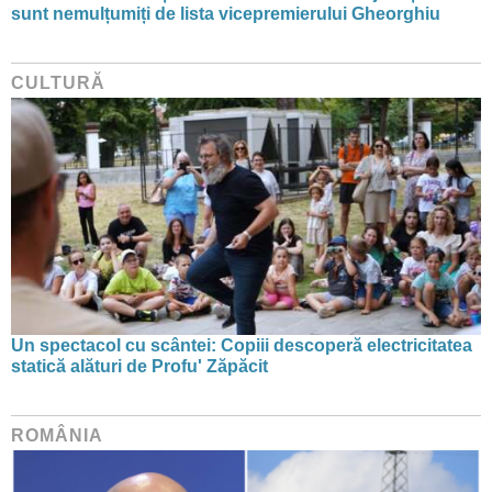
sunt nemulțumiți de lista vicepremierului Gheorghiu
CULTURĂ
Un spectacol cu scântei: Copiii descoperă electricitatea
statică alături de Profu' Zăpăcit
ROMÂNIA