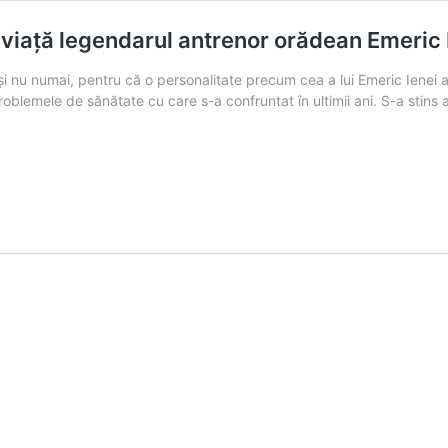
n viață legendarul antrenor orădean Emeric 
ui și nu numai, pentru că o personalitate precum cea a lui Emeric Ienei
roblemele de sănătate cu care s-a confruntat în ultimii ani. S-a stins