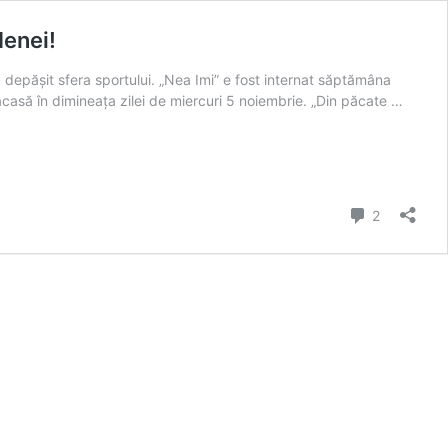
Ienei!
 a depășit sfera sportului. „Nea Imi” e fost internat săptămâna
 acasă în dimineața zilei de miercuri 5 noiembrie. „Din păcate …
Comment
2