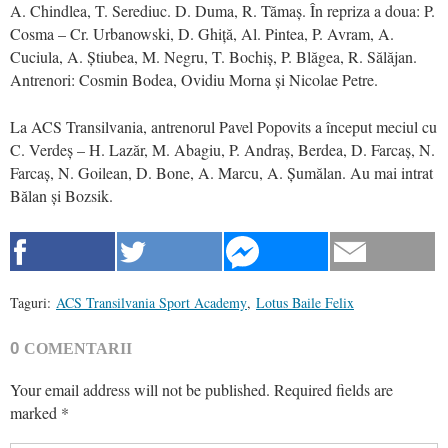
A. Chindlea, T. Serediuc. D. Duma, R. Tămaș. În repriza a doua: P.
Cosma – Cr. Urbanowski, D. Ghiță, Al. Pintea, P. Avram, A.
Cuciula, A. Știubea, M. Negru, T. Bochiș, P. Blăgea, R. Sălăjan.
Antrenori: Cosmin Bodea, Ovidiu Morna și Nicolae Petre.
La ACS Transilvania, antrenorul Pavel Popovits a început meciul cu
C. Verdeș – H. Lazăr, M. Abagiu, P. Andraș, Berdea, D. Farcaș, N.
Farcaș, N. Goilean, D. Bone, A. Marcu, A. Șumălan. Au mai intrat
Bălan și Bozsik.
Taguri:
ACS Transilvania Sport Academy
,
Lotus Baile Felix
0
COMENTARII
Your email address will not be published.
Required fields are
marked
*