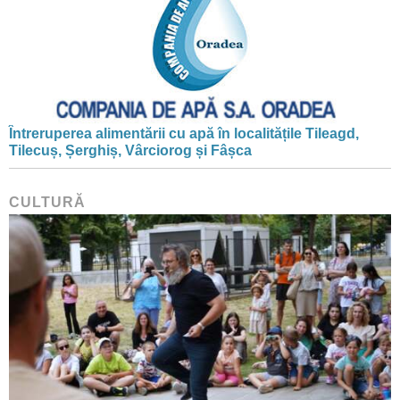
Întreruperea alimentării cu apă în localitățile Tileagd,
Tilecuș, Șerghiș, Vârciorog și Fâșca
CULTURĂ