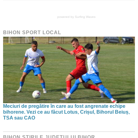
powered by
Surfing Waves
BIHON SPORT LOCAL
Meciuri de pregătire în care au fost angrenate echipe
bihorene. Vezi ce au făcut Lotus, Crișul, Bihorul Beiuș,
TSA sau CAO
BIHON ŞTIRILE JUDEŢULUI BIHOR