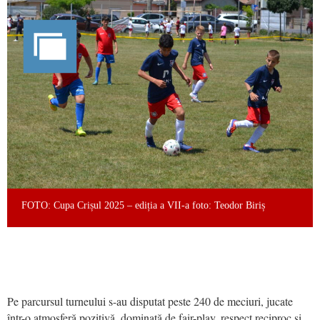
FOTO: Cupa Crișul 2025 – ediția a VII-a foto: Teodor Biriș
Pe parcursul turneului s-au disputat peste 240 de meciuri, jucate
într-o atmosferă pozitivă, dominată de fair-play, respect reciproc și