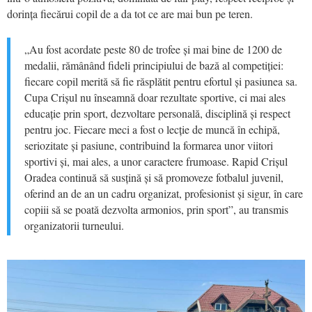
dorința fiecărui copil de a da tot ce are mai bun pe teren.
„Au fost acordate peste 80 de trofee și mai bine de 1200 de
medalii, rămânând fideli principiului de bază al competiției:
fiecare copil merită să fie răsplătit pentru efortul și pasiunea sa.
Cupa Crișul nu înseamnă doar rezultate sportive, ci mai ales
educație prin sport, dezvoltare personală, disciplină și respect
pentru joc. Fiecare meci a fost o lecție de muncă în echipă,
seriozitate și pasiune, contribuind la formarea unor viitori
sportivi și, mai ales, a unor caractere frumoase. Rapid Crișul
Oradea continuă să susțină și să promoveze fotbalul juvenil,
oferind an de an un cadru organizat, profesionist și sigur, în care
copiii să se poată dezvolta armonios, prin sport”, au transmis
organizatorii turneului.