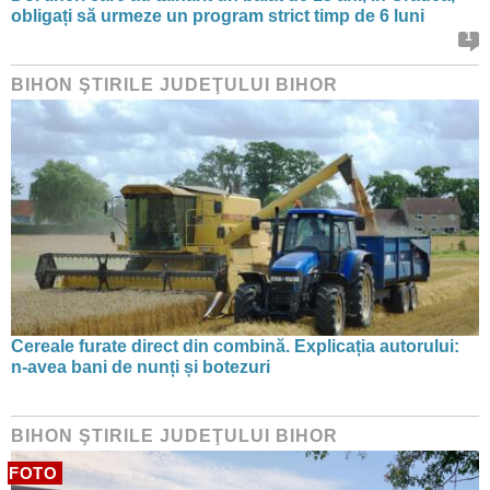
obligați să urmeze un program strict timp de 6 luni
1
BIHON ŞTIRILE JUDEŢULUI BIHOR
Cereale furate direct din combină. Explicația autorului:
n-avea bani de nunți și botezuri
BIHON ŞTIRILE JUDEŢULUI BIHOR
FOTO