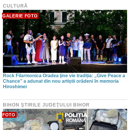
CULTURĂ
GALERIE FOTO
Rock Filarmonica Oradea ţine vie tradiția: „Give Peace a
Chance” a adunat din nou artiștii orădeni în memoria
Hiroshimei
BIHON ŞTIRILE JUDEŢULUI BIHOR
FOTO