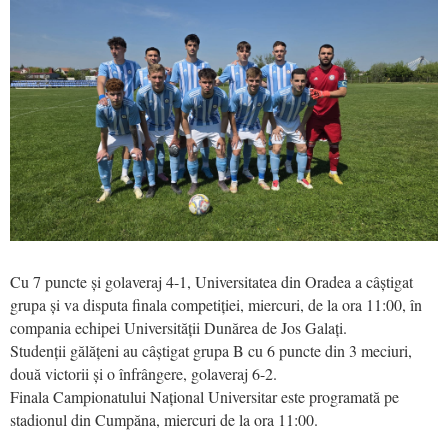
Cu 7 puncte și golaveraj 4-1, Universitatea din Oradea a câștigat
grupa și va disputa finala competiției, miercuri, de la ora 11:00, în
compania echipei Universității Dunărea de Jos Galați.
Studenții gălățeni au câștigat grupa B cu 6 puncte din 3 meciuri,
două victorii și o înfrângere, golaveraj 6-2.
Finala Campionatului Național Universitar este programată pe
stadionul din Cumpăna, miercuri de la ora 11:00.