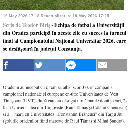
19 May 2026 17:18
Reactualizat la:
19 May 2026 17:25
Scris de Teodor Biriș
Echipa de fotbal a Universității
-
din Oradea participă în aceste zile cu succes la turneul
final al Campionatului Național Universitar 2026, care
se desfășoară în județul Constanța.
Orădenii au început cu o remiză albă, scor 0-0, în compania
campioanei naționale și europene en-titre Universitatea de Vest
Timișoara (UVT), după care au câștigat următoarele două jocuri, 2-
0 cu Universitatea din Târgoviște (Raul Tămaș și Cătălin Chencean)
și 2-1 marți cu Universitatea „Constantin Brâncuși” din Târgu Jiu
(golurile orădenilor fiind marcate de Raul Tămaș și Mihai Șandra).