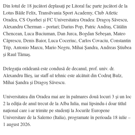
Din lotul de 18 jucători deplasați pe Litoral fac parte jucători de la
Lotus Băile Felix, Transilvania Sport Academy, Club Atletic
Oradea, CS Oșorhei și FC Universitatea Oradea: Dragoș Săvescu,
Alexandru Cherman – portari; Darius Pop, Patric Andraș, Cătălin
Chencean, Luca Buciuman, Dan Jurca, Bogdan Sebeșan, Mateo
Căprescu, Denis Baior, Luca Coceriuc, Carlos Covaciu, Constantin
Trip, Antonio Marcu, Mario Negru, Mihai Șandra, Andreas Știubea
și Raul Tămaș.
Delegația orădeană este condusă de decanul, prof. univ. dr.
Alexandru Ilieș, iar staff-ul tehnic este alcătuit din Codruț Bulz,
Mihai Șandra și Dragoș Săvescu.
Universitatea din Oradea mai are în palmares două locuri 3 și un loc
2 la ediția de anul trecut de la Alba Iulia, mai lipsindu-i doar titlul
național care i-ar trimite pe studenți la Jocurile Europene
Universitare de la Salerno (Italia), programate în perioada 18 iulie –
1 august 2026.