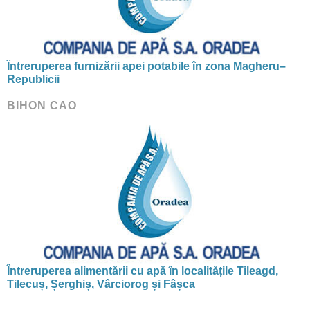
Întreruperea furnizării apei potabile în zona Magheru–
Republicii
BIHON CAO
Întreruperea alimentării cu apă în localitățile Tileagd,
Tilecuș, Șerghiș, Vârciorog și Fâșca