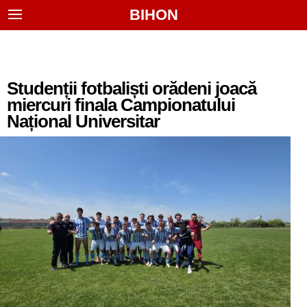
BIHON
Studenții fotbaliști orădeni joacă
miercuri finala Campionatului
Național Universitar