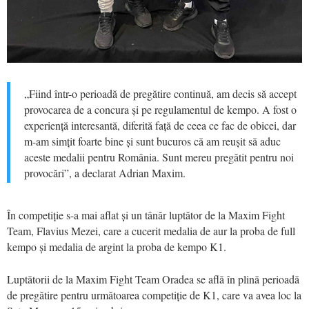
„Fiind într-o perioadă de pregătire continuă, am decis să accept
provocarea de a concura și pe regulamentul de kempo. A fost o
experiență interesantă, diferită față de ceea ce fac de obicei, dar
m-am simțit foarte bine și sunt bucuros că am reușit să aduc
aceste medalii pentru România. Sunt mereu pregătit pentru noi
provocări”, a declarat Adrian Maxim.
În competiție s-a mai aflat și un tânăr luptător de la Maxim Fight
Team, Flavius Mezei, care a cucerit medalia de aur la proba de full
kempo și medalia de argint la proba de kempo K1.
Luptătorii de la Maxim Fight Team Oradea se află în plină perioadă
de pregătire pentru următoarea competiție de K1, care va avea loc la