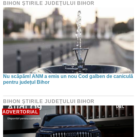
BIHON ŞTIRILE JUDEŢULUI BIHOR
Nu scăpăm! ANM a emis un nou Cod galben de caniculă
pentru județul Bihor
BIHON ŞTIRILE JUDEŢULUI BIHOR
ADVERTORIAL