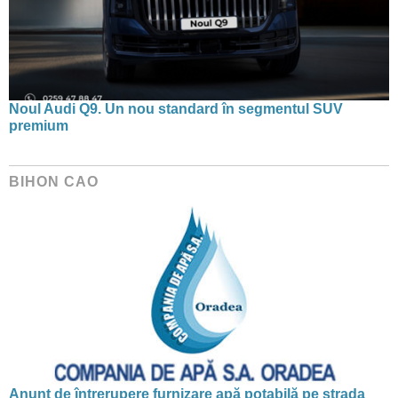
Noul Audi Q9. Un nou standard în segmentul SUV
premium
BIHON CAO
Anunț de întrerupere furnizare apă potabilă pe strada