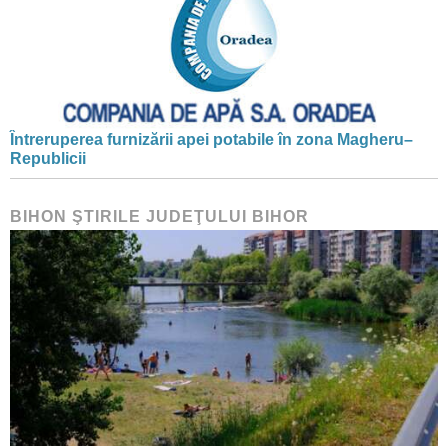
Întreruperea furnizării apei potabile în zona Magheru–
Republicii
BIHON ŞTIRILE JUDEŢULUI BIHOR