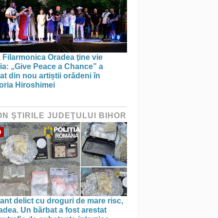
 Filarmonica Oradea ţine vie
ția: „Give Peace a Chance” a
t din nou artiștii orădeni în
ria Hiroshimei
ON ŞTIRILE JUDEŢULUI BIHOR
O
ant delict cu droguri de mare risc,
adea. Un bărbat a fost arestat