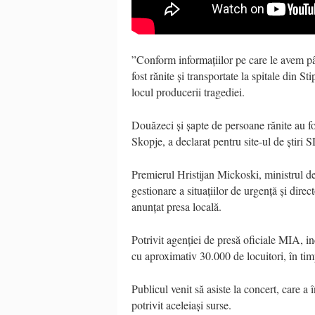
”Conform informațiilor pe care le avem pâ
fost rănite și transportate la spitale din 
locul producerii tragediei.
Douăzeci și șapte de persoane rănite au fo
Skopje, a declarat pentru site-ul de știri
Premierul Hristijan Mickoski, ministrul d
gestionare a situațiilor de urgență și direc
anunțat presa locală.
Potrivit agenției de presă oficiale MIA, i
cu aproximativ 30.000 de locuitori, în ti
Publicul venit să asiste la concert, care a 
potrivit aceleiași surse.