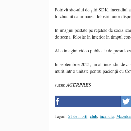
Potrivit site-ului de știri SDK, incendiul
fi izbucnit ca urmare a folosirii unor disp
În imagini postate pe rețelele de socializar
de scenă, folosite în interior în timpul con
Alte imagini video publicate de presa local
În septembrie 2021, un alt incendiu deva
murit într-o unitate pentru pacienții cu C
sursa:
AGERPRES
Taguri:
51 de morti
,
club
,
incendiu
,
Macedon