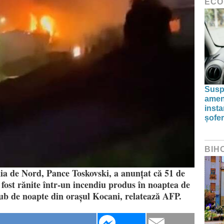
ECO
Susp
amenz
inst
șofer
BIH
ia de Nord, Pance Toskovski, a anunțat că 51 de
 fost rănite într-un incendiu produs în noaptea de
ub de noapte din orașul Kocani, relatează AFP.