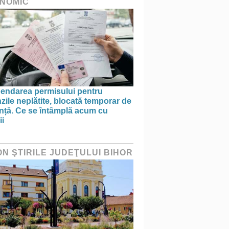
NOMIC
endarea permisului pentru
ile neplătite, blocată temporar de
anță. Ce se întâmplă acum cu
ii
ON ŞTIRILE JUDEŢULUI BIHOR