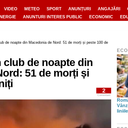
VIDEO
METEO
SPORT
ANUNȚURI
ANGAJĂRI
ENERGIE
ANUNTURI INTERES PUBLIC
ECONOMIC
ED
club de noapte din Macedonia de Nord: 51 de morți și peste 100 de
ECO
n club de noapte din
rd: 51 de morți și
iți
2
Comentarii
Român
Vânză
linii