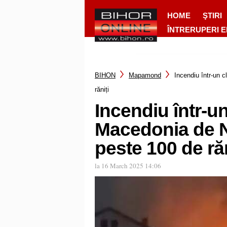
HOME
ŞTIRI
ÎNTRERUPERI 
BIHON
Mapamond
Incendiu într-un 
răniți
Incendiu într-u
Macedonia de No
peste 100 de răn
la 16 March 2025 14:06