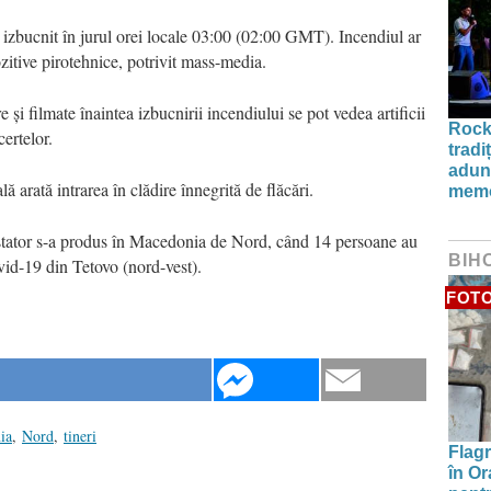
 a izbucnit în jurul orei locale 03:00 (02:00 GMT). Incendiul ar
ozitive pirotehnice, potrivit mass-media.
e și filmate înaintea izbucnirii incendiului se pot vedea artificii
Rock
certelor.
tradi
aduna
ă arată intrarea în clădire înnegrită de flăcări.
memo
stator s-a produs în Macedonia de Nord, când 14 persoane au
BIH
ovid-19 din Tetovo (nord-vest).
FOT
ia
,
Nord
,
tineri
Flagr
în Or