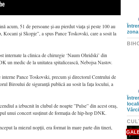
nă acum, 51 de persoane și-au pierdut viața și peste 100 au
Între
zona
Stip, Kocani și Skopje”, a spus Pance Toskovski, care a sosit la
BIH
st internate la clinica de chirurgie ‘Naum Ohridski’ din
 SDK un medic de la unitatea spitalicească, Nebojsa Nastov.
e interne Pance Toskovski, precum și directorul Centrului de
torul Biroului de siguranță publică au sosit la fața locului, a
Între
local
ncendiul a izbucnit în clubul de noapte ”Pulse” din acest oraș,
Vârc
mpul unui concert susținut de formația de hip-hop DNK.
CUL
început la miezul nopții, era format în mare parte din tineri,
GALE