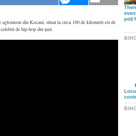
Therm
even
poți 
e aglomerat din Kocani, situat la circa 100 de kilometri est de
celebră de hip-hop din țară.
BIH
Locui
cont
BIH