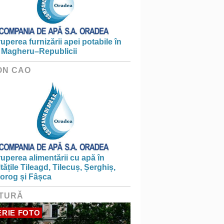
ruperea furnizării apei potabile în
 Magheru–Republicii
ON CAO
ruperea alimentării cu apă în
itățile Tileagd, Tilecuș, Șerghiș,
iorog și Fâșca
TURĂ
RIE FOTO