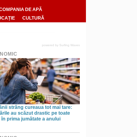
COMPANIA DE APĂ
UCAȚIE
CULTURĂ
powered by
Surfing Waves
NOMIC
ii strâng cureaua tot mai tare:
rile au scăzut drastic pe toate
le în prima jumătate a anului