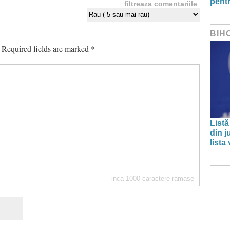
pentr
filtreaza comentariile
BIH
Required fields are marked
*
Listă
din j
lista
inca
1000
caractere ramase