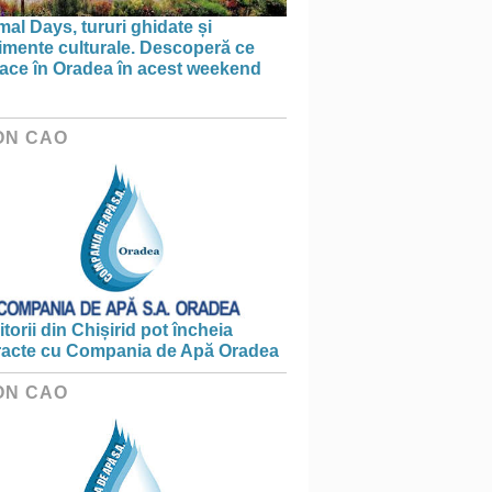
al Days, tururi ghidate și
imente culturale. Descoperă ce
face în Oradea în acest weekend
ON CAO
torii din Chișirid pot încheia
racte cu Compania de Apă Oradea
ON CAO