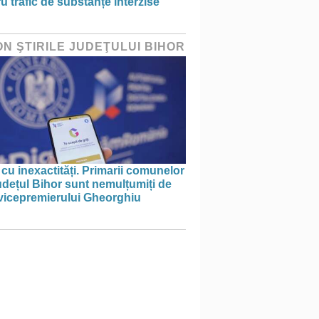
u trafic de substanțe interzise
ON ŞTIRILE JUDEŢULUI BIHOR
 cu inexactități. Primarii comunelor
udețul Bihor sunt nemulțumiți de
 vicepremierului Gheorghiu