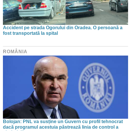
Accident pe strada Ogorului din Oradea. O persoană a
fost transportată la spital
ROMÂNIA
Bolojan: PNL va susține un Guvern cu profil tehnocrat
dacă programul acestuia păstrează linia de control a