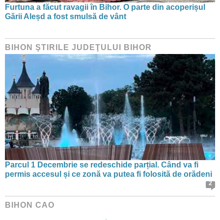
Furtuna a făcut ravagii în Bihor. O parte din acoperișul
Gării Aleșd a fost smulsă de vânt
BIHON ŞTIRILE JUDEŢULUI BIHOR
Parcul 1 Decembrie se redeschide parțial. Când va fi
permis accesul și ce zonă va putea fi folosită de orădeni
2
BIHON CAO