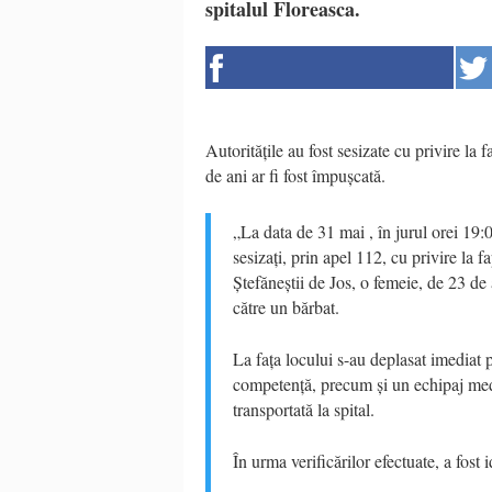
spitalul Floreasca.
Autoritățile au fost sesizate cu privire la
de ani ar fi fost împușcată.
„La data de 31 mai , în jurul orei 19:09
sesizați, prin apel 112, cu privire la f
Ștefăneștii de Jos, o femeie, de 23 de 
către un bărbat.
La fața locului s-au deplasat imediat po
competență, precum și un echipaj medica
transportată la spital.
În urma verificărilor efectuate, a fost 