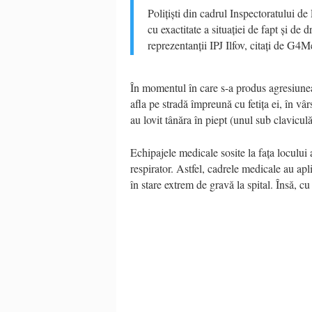
Polițiști din cadrul Inspectoratului de 
cu exactitate a situației de fapt și de 
reprezentanții IPJ Ilfov, citați de G4M
În momentul în care s-a produs agresiunea,
afla pe stradă împreună cu fetița ei, în vâ
au lovit tânăra în piept (unul sub claviculă
Echipajele medicale sosite la fața locului 
respirator. Astfel, cadrele medicale au ap
în stare extrem de gravă la spital. Însă, cu