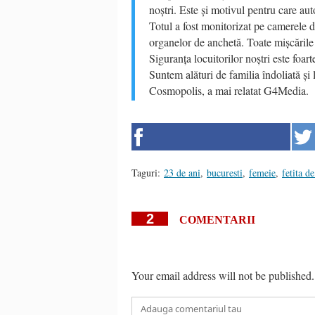
noștri. Este și motivul pentru care auto
Totul a fost monitorizat pe camerele d
organelor de anchetă. Toate mișcările
Siguranța locuitorilor noștri este foar
Suntem alături de familia îndoliată și
Cosmopolis, a mai relatat G4Media.
Taguri:
23 de ani
,
bucuresti
,
femeie
,
fetita de
2
COMENTARII
Your email address will not be published.