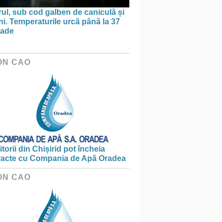
ul, sub cod galben de caniculă și
ni. Temperaturile urcă până la 37
rade
ON CAO
torii din Chișirid pot încheia
racte cu Compania de Apă Oradea
ON CAO