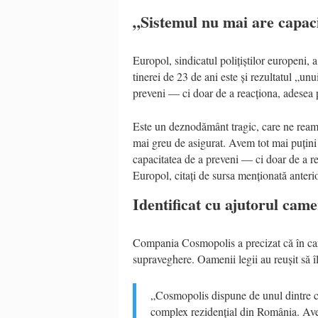
„Sistemul nu mai are capaci
Europol, sindicatul polițiștilor europeni, 
tinerei de 23 de ani este și rezultatul „un
preveni — ci doar de a reacționa, adesea p
Este un deznodământ tragic, care ne reamin
mai greu de asigurat. Avem tot mai puțini 
capacitatea de a preveni — ci doar de a re
Europol, citați de sursa menționată anterio
Identificat cu ajutorul cam
Compania Cosmopolis a precizat că în car
supraveghere. Oamenii legii au reușit să îl
„Cosmopolis dispune de unul dintre c
complex rezidențial din România. Ave