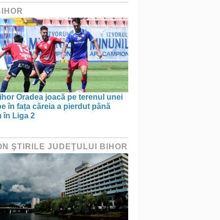
BIHOR
ihor Oradea joacă pe terenul unei
e în fața căreia a pierdut până
 în Liga 2
ON ŞTIRILE JUDEŢULUI BIHOR