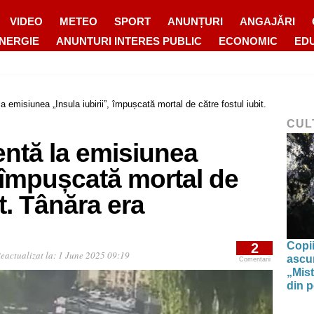
VIDEO
METEO
SPORT
ANUNȚURI
ANGAJĂRI
ENERGIE
ANUNTURI INTERES PUBLIC
ECONOMIC
ED
a emisiunea „Insula iubirii”, împușcată mortal de către fostul iubit.
CUL
entă la emisiunea
, împușcată mortal de
it. Tânăra era
Copii
2
eactualizat la:
1 June 2025 09:19
ascun
Comentarii
„Mist
din p