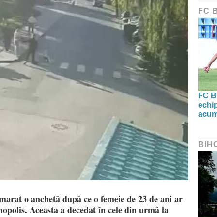
FC 
FC B
echip
acum
BIH
marat o anchetă după ce o femeie de 23 de ani ar
mopolis. Aceasta a decedat în cele din urmă la