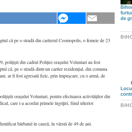
Bihor
furtu
de g
BIH
 faptul că pe o stradă din cartierul Cosmopolis, o femeie de 23
, polițiști din cadrul Poliției orașului Voluntari au fost
aptul că, pe o stradă dintr-un cartier rezidențial, din comuna
ani, ar fi fost agresată fizic, prin împușcare, cu o armă, de
Locui
cont
lițiștii orașului Voluntari, pentru efectuarea activităților din
l, care i-a acordat primele îngrijiri, fiind ulterior
BIH
identificat bărbatul în cauză, în vârstă de 49 de ani.