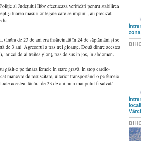
Poliție al Județului Ilfov efectuează verificări pentru stabilirea
drept și luarea măsurilor legale care se impun”, au precizat
edia.
Între
zona
 tânăra de 23 de ani era însărcinată în 24 de săptămâni și se
BIH
rstă de 3 ani. Agresorul a tras trei gloanțe. Două dintre acestea
), iar cel de-al treilea glonț, tras de sus în jos, în abdomen.
au găsit-o pe tânăra femeie în stare gravă, în stop cardio-
licat manevre de resuscitare, ulterior transportând-o pe femeie
 toate acestea, tânăra de 23 de ani nu a mai putut fi salvată.
Între
local
Vârc
BIH