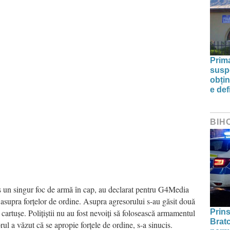
Prim
susp
obțin
e def
BIH
tras un singur foc de armă în cap, au declarat pentru G4Media
 asupra forțelor de ordine. Asupra agresorului s-au găsit două
4 cartușe. Polițiștii nu au fost nevoiți să folosească armamentul
Prins
Bratc
ul a văzut că se apropie forțele de ordine, s-a sinucis.