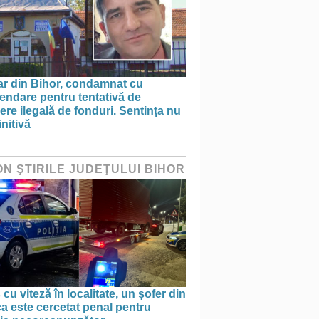
ar din Bihor, condamnat cu
endare pentru tentativă de
ere ilegală de fonduri. Sentința nu
initivă
ON ŞTIRILE JUDEŢULUI BIHOR
 cu viteză în localitate, un șofer din
a este cercetat penal pentru