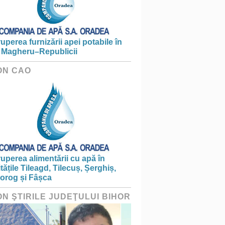
ruperea furnizării apei potabile în
 Magheru–Republicii
ON CAO
ruperea alimentării cu apă în
itățile Tileagd, Tilecuș, Șerghiș,
iorog și Fâșca
ON ŞTIRILE JUDEŢULUI BIHOR