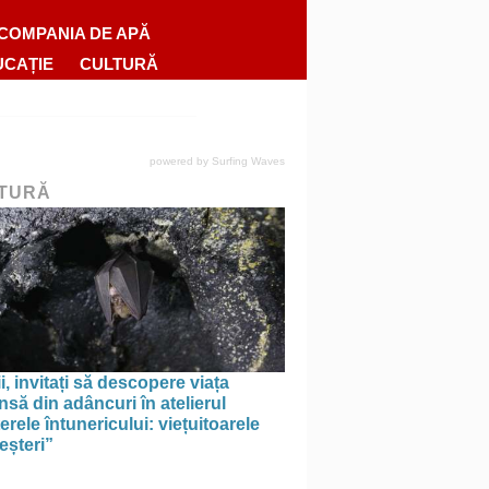
COMPANIA DE APĂ
UCAȚIE
CULTURĂ
powered by
Surfing Waves
TURĂ
i, invitați să descopere viața
să din adâncuri în atelierul
erele întunericului: viețuitoarele
eșteri”