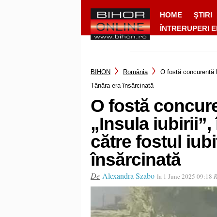
HOME
ŞTIRI
ÎNTRERUPERI 
BIHON
România
O fostă concurentă l
Tânăra era însărcinată
O fostă concur
„Insula iubirii”
către fostul iub
însărcinată
De
Alexandra Szabo
la 1 June 2025 09:18
R