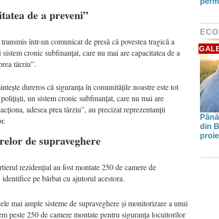
perm
tatea de a preveni”
ECO
a transmis într-un comunicat de presă că povestea tragică a
GALE
ui sistem cronic subfinanțat, care nu mai are capacitatea de a
rea târziu”.
tește dureros că siguranța în comunitățile noastre este tot
polițiști, un sistem cronic subfinanțat, care nu mai are
acționa, adesea prea târziu”, au precizat reprezentanții
Până 
r.
din B
proie
erelor de supraveghere
tierul rezidențial au fost montate 250 de camere de
 identifice pe bărbat cu ajutorul acestora.
ele mai ample sisteme de supraveghere și monitorizare a unui
m peste 250 de camere montate pentru siguranța locuitorilor