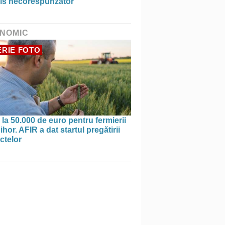
is necorespunzător
NOMIC
RIE FOTO
la 50.000 de euro pentru fermierii
ihor. AFIR a dat startul pregătirii
ctelor