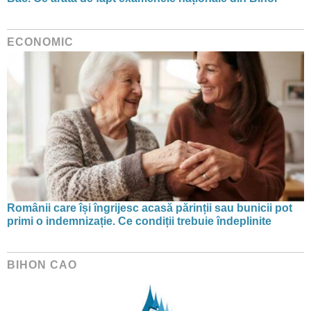
ECONOMIC
Românii care își îngrijesc acasă părinții sau bunicii pot
primi o indemnizație. Ce condiții trebuie îndeplinite
BIHON CAO