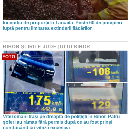
Incendiu de proporții la Tărcăița. Peste 60 de pompieri
luptă pentru limitarea extinderii flăcărilor
BIHON ŞTIRILE JUDEŢULUI BIHOR
FOTO
Vitezomani trași pe dreapta de polițiști în Bihor. Patru
șoferi au rămas fără permis după ce au fost prinși
conducând cu viteză excesivă