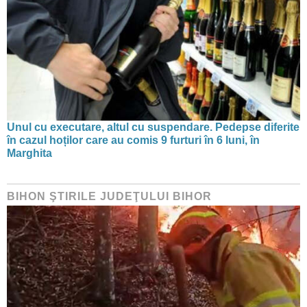
Unul cu executare, altul cu suspendare. Pedepse diferite
în cazul hoților care au comis 9 furturi în 6 luni, în
Marghita
BIHON ŞTIRILE JUDEŢULUI BIHOR