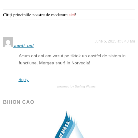
Citiți principiile noastre de moderare
aici
!
June 5, 2025 at 3:43 am
aanti_usl
Acum doi ani am vazut pe tiktok un aastfel de sistem in
functiune. Mergea snur! In Norvegia!
Reply
powered by
Surfing Waves
BIHON CAO