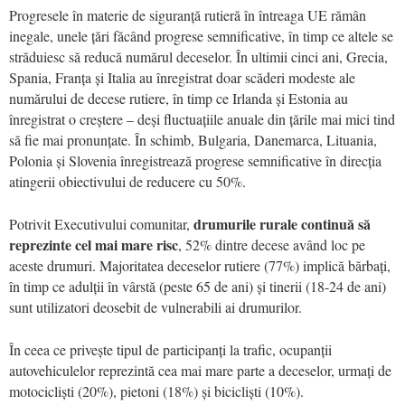
Progresele în materie de siguranță rutieră în întreaga UE rămân
inegale, unele țări făcând progrese semnificative, în timp ce altele se
străduiesc să reducă numărul deceselor. În ultimii cinci ani, Grecia,
Spania, Franța și Italia au înregistrat doar scăderi modeste ale
numărului de decese rutiere, în timp ce Irlanda și Estonia au
înregistrat o creștere – deși fluctuațiile anuale din țările mai mici tind
să fie mai pronunțate. În schimb, Bulgaria, Danemarca, Lituania,
Polonia și Slovenia înregistrează progrese semnificative în direcția
atingerii obiectivului de reducere cu 50%.
drumurile rurale continuă să
Potrivit Executivului comunitar,
reprezinte cel mai mare risc
, 52% dintre decese având loc pe
aceste drumuri. Majoritatea deceselor rutiere (77%) implică bărbați,
în timp ce adulții în vârstă (peste 65 de ani) și tinerii (18-24 de ani)
sunt utilizatori deosebit de vulnerabili ai drumurilor.
În ceea ce privește tipul de participanți la trafic, ocupanții
autovehiculelor reprezintă cea mai mare parte a deceselor, urmați de
motocicliști (20%), pietoni (18%) și bicicliști (10%).