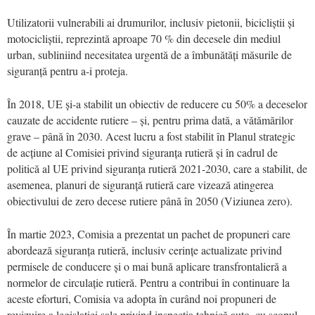
Utilizatorii vulnerabili ai drumurilor, inclusiv pietonii, bicicliștii și
motocicliștii, reprezintă aproape 70 % din decesele din mediul
urban, subliniind necesitatea urgentă de a îmbunătăți măsurile de
siguranță pentru a-i proteja.
În 2018, UE și-a stabilit un obiectiv de reducere cu 50% a deceselor
cauzate de accidente rutiere – și, pentru prima dată, a vătămărilor
grave – până în 2030. Acest lucru a fost stabilit în Planul strategic
de acțiune al Comisiei privind siguranța rutieră și în cadrul de
politică al UE privind siguranța rutieră 2021-2030, care a stabilit, de
asemenea, planuri de siguranță rutieră care vizează atingerea
obiectivului de zero decese rutiere până în 2050 (Viziunea zero).
În martie 2023, Comisia a prezentat un pachet de propuneri care
abordează siguranța rutieră, inclusiv cerințe actualizate privind
permisele de conducere și o mai bună aplicare transfrontalieră a
normelor de circulație rutieră. Pentru a contribui în continuare la
aceste eforturi, Comisia va adopta în curând noi propuneri de
revizuire a legislației sale privind inspecția tehnică auto, cu scopul