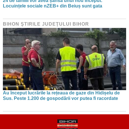
24 de familii vor avea șansa unui nou început.
Locuințele sociale nZEB+ din Beiuș sunt gata
BIHON ŞTIRILE JUDEŢULUI BIHOR
Au început lucrările la rețeaua de gaze din Hidișelu de
Sus. Peste 1.200 de gospodării vor putea fi racordate