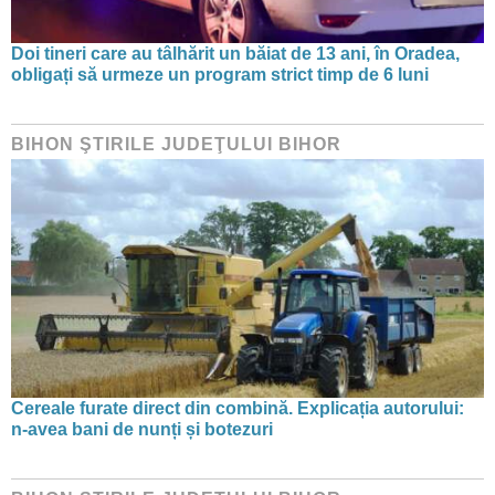
Doi tineri care au tâlhărit un băiat de 13 ani, în Oradea,
obligați să urmeze un program strict timp de 6 luni
BIHON ŞTIRILE JUDEŢULUI BIHOR
Cereale furate direct din combină. Explicația autorului:
n-avea bani de nunți și botezuri