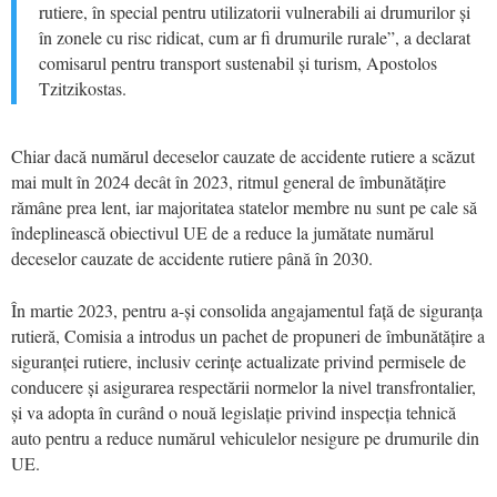
rutiere, în special pentru utilizatorii vulnerabili ai drumurilor și
în zonele cu risc ridicat, cum ar fi drumurile rurale”, a declarat
comisarul pentru transport sustenabil și turism, Apostolos
Tzitzikostas.
Chiar dacă numărul deceselor cauzate de accidente rutiere a scăzut
mai mult în 2024 decât în 2023, ritmul general de îmbunătățire
rămâne prea lent, iar majoritatea statelor membre nu sunt pe cale să
îndeplinească obiectivul UE de a reduce la jumătate numărul
deceselor cauzate de accidente rutiere până în 2030.
În martie 2023, pentru a-și consolida angajamentul față de siguranța
rutieră, Comisia a introdus un pachet de propuneri de îmbunătățire a
siguranței rutiere, inclusiv cerințe actualizate privind permisele de
conducere și asigurarea respectării normelor la nivel transfrontalier,
și va adopta în curând o nouă legislație privind inspecția tehnică
auto pentru a reduce numărul vehiculelor nesigure pe drumurile din
UE.