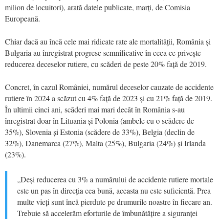
milion de locuitori), arată datele publicate, marți, de Comisia
Europeană.
Chiar dacă au încă cele mai ridicate rate ale mortalității, România și
Bulgaria au înregistrat progrese semnificative în ceea ce privește
reducerea deceselor rutiere, cu scăderi de peste 20% față de 2019.
Concret, în cazul României, numărul deceselor cauzate de accidente
rutiere în 2024 a scăzut cu 4% față de 2023 și cu 21% față de 2019.
În ultimii cinci ani, scăderi mai mari decât în România s-au
înregistrat doar în Lituania și Polonia (ambele cu o scădere de
35%), Slovenia și Estonia (scădere de 33%), Belgia (declin de
32%), Danemarca (27%), Malta (25%), Bulgaria (24%) și Irlanda
(23%).
„Deși reducerea cu 3% a numărului de accidente rutiere mortale
este un pas în direcția cea bună, aceasta nu este suficientă. Prea
multe vieți sunt încă pierdute pe drumurile noastre în fiecare an.
Trebuie să accelerăm eforturile de îmbunătățire a siguranței