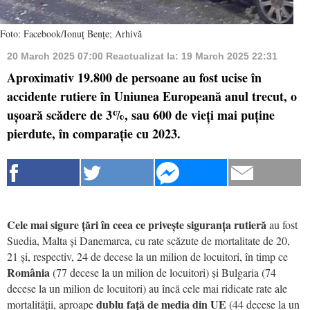
Foto: Facebook/Ionuț Bențe; Arhivă
20 March 2025 07:00
Reactualizat la:
19 March 2025 22:31
Aproximativ 19.800 de persoane au fost ucise în
accidente rutiere în Uniunea Europeană anul trecut, o
ușoară scădere de 3%, sau 600 de vieți mai puține
pierdute, în comparație cu 2023.
Cele mai sigure țări în ceea ce privește siguranța rutieră
au fost
Suedia, Malta și Danemarca, cu rate scăzute de mortalitate de 20,
21 și, respectiv, 24 de decese la un milion de locuitori, în timp ce
România
(77 decese la un milion de locuitori) și Bulgaria (74
decese la un milion de locuitori) au încă cele mai ridicate rate ale
dublu față de media din UE
mortalității, aproape
(44 decese la un