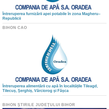
Întreruperea furnizării apei potabile în zona Magheru–
Republicii
BIHON CAO
Întreruperea alimentării cu apă în localitățile Tileagd,
Tilecuș, Șerghiș, Vârciorog și Fâșca
BIHON ŞTIRILE JUDEŢULUI BIHOR