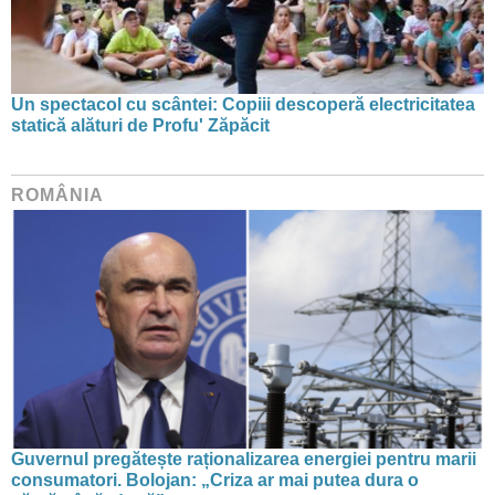
Un spectacol cu scântei: Copiii descoperă electricitatea
statică alături de Profu' Zăpăcit
ROMÂNIA
Guvernul pregătește raționalizarea energiei pentru marii
consumatori. Bolojan: „Criza ar mai putea dura o