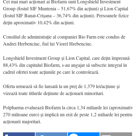
Cei mai mari acționari ai Biofarm sunt Longshield Investment
Group (fostul SIF Muntenia – 51,67% din acțiuni) și Lion Capital
(fostul SIF Banat-Crișana – 36,74% din acțiuni). Persoanele fizice
dețin aproximativ 10,42% din acțiuni.
Consiliul de administrație al companiei Bio Farm este condus de
Andrei Hrebenciuc, fiul lui Viorel Hrebenciuc.
Longshield Investment Group și Lion Capital, care dețin împreună
88,43% din capitalul Biofarm, s-au angajat să subscrie integral în
cadrul ofertei toate acțiunile pe care le controlează.
Oferta urmează să fie lansată la un preț de 1,379 lei/acțiune și
vizează toate titlurile deținute de acționarii minoritari.
Polpharma evaluează Biofarm la circa 1,34 miliarde lei (aproximativ
270 milioane euro) și implică un exit de peste 1,2 miliarde lei pentru
acționarii majoritari.