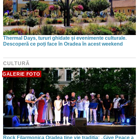
Thermal Days, tururi ghidate și evenimente culturale.
Descoperă ce poți face în Oradea în acest weekend
CULTURĂ
GALERIE FOTO
Rock Filarmonica Oradea ţine vie tradiția: „Give Peace a