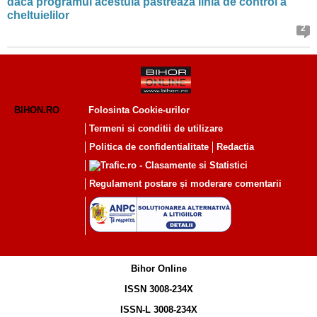
dacă programul acestuia păstrează linia de control a
cheltuielilor
2
BIHON.RO
Folosinta Cookie-urilor
Termeni si conditii de utilizare
Politica de confidentialitate
Redactia
Regulament postare și moderare comentarii
Bihor Online
ISSN 3008-234X
ISSN-L 3008-234X