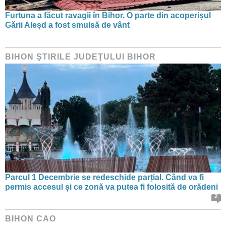
Furtuna a făcut ravagii în Bihor. O parte din acoperișul
Gării Aleșd a fost smulsă de vânt
BIHON ŞTIRILE JUDEŢULUI BIHOR
Parcul 1 Decembrie se redeschide parțial. Când va fi
permis accesul și ce zonă va putea fi folosită de orădeni
2
BIHON CAO