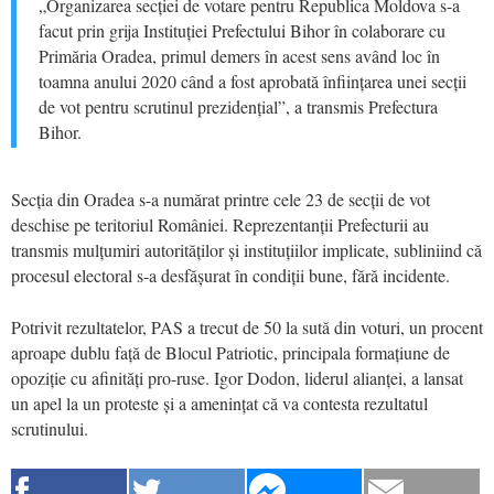
„Organizarea secției de votare pentru Republica Moldova s-a
facut prin grija Instituției Prefectului Bihor în colaborare cu
Primăria Oradea, primul demers în acest sens având loc în
toamna anului 2020 când a fost aprobată înființarea unei secții
de vot pentru scrutinul prezidențial”, a transmis Prefectura
Bihor.
Secția din Oradea s-a numărat printre cele 23 de secții de vot
deschise pe teritoriul României. Reprezentanții Prefecturii au
transmis mulțumiri autorităților și instituțiilor implicate, subliniind că
procesul electoral s-a desfășurat în condiții bune, fără incidente.
Potrivit rezultatelor, PAS a trecut de 50 la sută din voturi, un procent
aproape dublu față de Blocul Patriotic, principala formațiune de
opoziție cu afinități pro-ruse. Igor Dodon, liderul alianței, a lansat
un apel la un proteste și a amenințat că va contesta rezultatul
scrutinului.