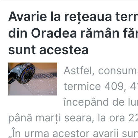
Avarie la rețeaua ter
din Oradea rămân făr
sunt acestea
Astfel, consuma
termice 409, 4
începând de luni
până marți seara, la ora 2
„În urma acestor avarii sun