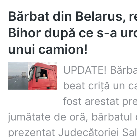
Bărbat din Belarus, re
Bihor după ce s-a urc
unui camion!
UPDATE! Bărbat
beat criță un c
fost arestat pr
jumătate de oră, bărbatul 
prezentat Judecătoriei Sa