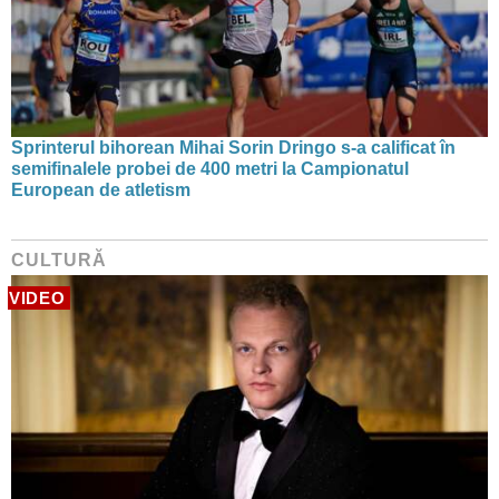
Sprinterul bihorean Mihai Sorin Dringo s-a calificat în
semifinalele probei de 400 metri la Campionatul
European de atletism
CULTURĂ
VIDEO