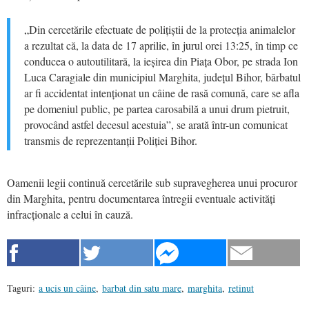
„Din cercetările efectuate de polițiștii de la protecția animalelor
a rezultat că, la data de 17 aprilie, în jurul orei 13:25, în timp ce
conducea o autoutilitară, la ieșirea din Piața Obor, pe strada Ion
Luca Caragiale din municipiul Marghita, județul Bihor, bărbatul
ar fi accidentat intenționat un câine de rasă comună, care se afla
pe domeniul public, pe partea carosabilă a unui drum pietruit,
provocând astfel decesul acestuia”, se arată într-un comunicat
transmis de reprezentanții Poliției Bihor.
Oamenii legii continuă cercetările sub supravegherea unui procuror
din Marghita, pentru documentarea întregii eventuale activități
infracționale a celui în cauză.
Taguri:
a ucis un câine
,
barbat din satu mare
,
marghita
,
retinut