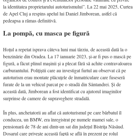
la identitatea proprietarului autoturismului”. La 22 mai 2025, Curtea
de Apel Cluj a respins apelul lui Daniel Jimborean, astfel că
pedeapsa a rămas definitivă.
La pompă, cu masca pe figură
Hoțul a repetat isprava câteva luni mai târziu, de această dată la o
benzinărie din Oradea. La 17 ianuarie 2023, și-ar fi pus o mască pe
figură, a făcut plinul mașinii și a plecat fără să achite contravaloarea
carburantului. Polițiștii care au investigat furtul au observat că pe
autoturism erau montate plăcuțele de înmatriculare care fuseseră
furate de la un vehicul parcat pe o stradă din Sântandrei. Și de
această dată, Jimborean a fost identificat cu ajutorul imaginilor
surprinse de camere de supraveghere stradală.
În plus, anchetatorii au aflat că autoturismul pe care bărbatul îl
conducea, un BMW, era înregistrat pe numele mamei sale, o
pensionară de 78 de ani dintr-un sat din județul Bistrița Năsăud.
Dosarul care privește această faptă se află în prezent pe rolul