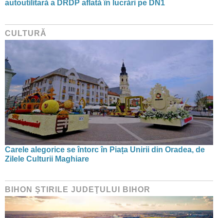
autoutilitară a DRDP aflată în lucrări pe DN1
CULTURĂ
Carele alegorice se întorc în Piața Unirii din Oradea, de
Zilele Culturii Maghiare
BIHON ŞTIRILE JUDEŢULUI BIHOR