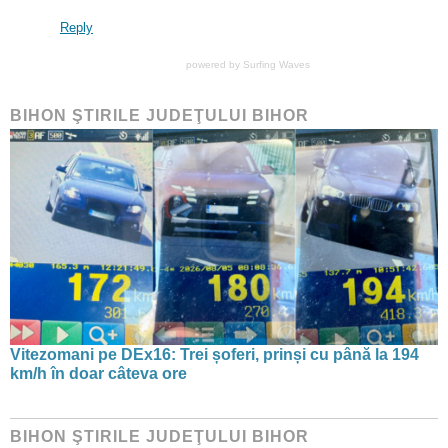
Reply
powered by
Surfing Waves
BIHON ŞTIRILE JUDEŢULUI BIHOR
Vitezomani pe DEx16: Trei șoferi, prinși cu până la 194
km/h în doar câteva ore
BIHON ŞTIRILE JUDEŢULUI BIHOR