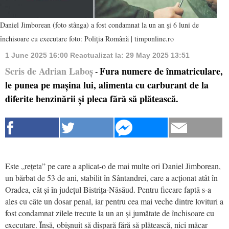
Daniel Jimborean (foto stânga) a fost condamnat la un an și 6 luni de
închisoare cu executare foto: Poliția Română | timponline.ro
1 June 2025 16:00
Reactualizat la:
29 May 2025 13:51
Scris de Adrian Laboș
Fura numere de înmatriculare,
-
le punea pe mașina lui, alimenta cu carburant de la
diferite benzinării și pleca fără să plătească.
Este „rețeta” pe care a aplicat-o de mai multe ori Daniel Jimborean,
un bărbat de 53 de ani, stabilit în Sântandrei, care a acționat atât în
Oradea, cât și în județul Bistrița-Năsăud. Pentru fiecare faptă s-a
ales cu câte un dosar penal, iar pentru cea mai veche dintre lovituri a
fost condamnat zilele trecute la un an și jumătate de închisoare cu
executare. Însă, obișnuit să dispară fără să plătească, nici măcar