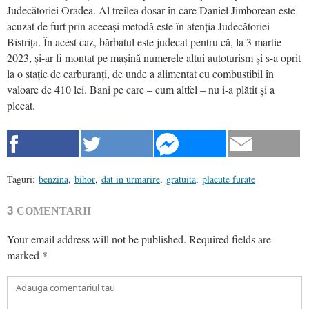
Judecătoriei Oradea. Al treilea dosar în care Daniel Jimborean este
acuzat de furt prin aceeași metodă este în atenția Judecătoriei
Bistrița. În acest caz, bărbatul este judecat pentru că, la 3 martie
2023, și-ar fi montat pe mașină numerele altui autoturism și s-a oprit
la o stație de carburanți, de unde a alimentat cu combustibil în
valoare de 410 lei. Bani pe care – cum altfel – nu i-a plătit și a
plecat.
Taguri:
benzina
,
bihor
,
dat in urmarire
,
gratuita
,
placute furate
3
COMENTARII
Your email address will not be published.
Required fields are
marked
*