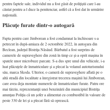
pentru faptele sale, individul nu a fost găsit de polițiștii care l-au
căutat pentru a-l duce la penitenciar, astfel că a fost dat în urmărire
națională.
Plăcuțe furate dintr-o autogară
Fapta pentru care Jimborean a fost condamnat la închisoare s-a
petrecut în după-amiaza de 2 octombrie 2022, în autogara din
Beclean, județul Bistrița Năsăud. Bărbatul a fost surprins de
camerele de supraveghere din zonă în timp ce și-a oprit mașina în
spatele unor microbuze parcate. S-a dus spre unul din vehicule, i-a
luat plăcuțele de înmatriculare și a plecat la volanul autoturismului
său, marca Skoda. Ulterior, o cameră de supraveghere aflată pe o
altă stradă din localitate a înregistrat trecerea mașinii lui Jimborean,
care avea deja montate numerele de înmatriculare furate. Patru ore
mai târziu, reprezentanții unei benzinării din municipiul Bistrița
anunțau Poliția că un șofer a alimentat cu combustibil în valoare de
peste 330 de lei și a plecat fără să oprească.