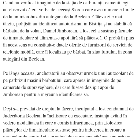
Când au verificat imaginile de la stația de carburanți, oamenii legii
au observat că era vorba de aceeași Skoda care avea numerele furate
de la un microbuz din autogara de la Beclean. Câteva zile mai
târziu, polițiștii au identificat autoturismul în Bistrița și au stabilit că
bărbatul de la volan, Daniel Jimborean, a fost cel a sustras plăcuțele
de înmatriculare și alimentase apoi fără să plătească. O probă în plus
în acest sens au constituit-o datele oferite de furnizorii de servicii de
telefonie mobilă, care îl localizau pe bărbat, în ziua furtului, în zona
autogării din Beclean.
Pe lângă aceasta, anchetatorii au observat urmele unui autocolant de
pe parbrizul mașinii bărbatului, care apărea în imaginile de pe
camerele de supraveghere, dar care fusese dezlipit apoi de
Jimborean pentru a îngreuna identificarea sa.
Deși s-a prevalat de dreptul la tăcere, inculpatul a fost condamnat de
Judecătoria Beclean la închisoare cu executare, instanța având în
vedere modalitatea în care a comis infracțiunea, prin „folosirea
plăcuţelor de înmatriculare sustrase pentru inducerea în eroare a
organelor de control şi a eventualelor persoane vătămate cu privire