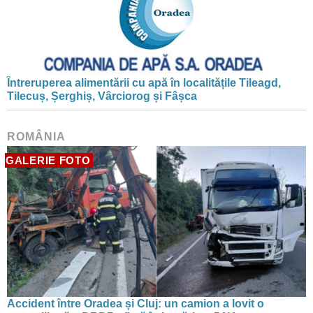
Întreruperea alimentării cu apă în localitățile Tileagd,
Tilecuș, Șerghiș, Vârciorog și Fâșca
ROMÂNIA
GALERIE FOTO
Accident între Oradea și Cluj: un camion a lovit o