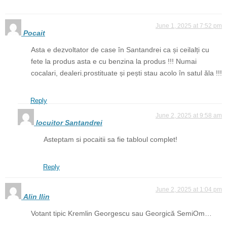
June 1, 2025 at 7:52 pm
Pocait
Asta e dezvoltator de case în Santandrei ca și ceilalți cu
fete la produs asta e cu benzina la produs !!! Numai
cocalari, dealeri.prostituate și pești stau acolo în satul ăla !!!
Reply
June 2, 2025 at 9:58 am
locuitor Santandrei
Asteptam si pocaitii sa fie tabloul complet!
Reply
June 2, 2025 at 1:04 pm
Alin Ilin
Votant tipic Kremlin Georgescu sau Georgică SemiOm…