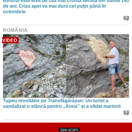
Bihorul este lovit de cea mai cruntă secetă din ultimii 140
de ani. Criza apei va mai dura cel puțin până în
octombrie
5
ROMÂNIA
VIDEO
Tupeu revoltător pe Transfăgărășan: Un turist a
vandalizat o stâncă pentru „Anna” și a sfidat martorii
5