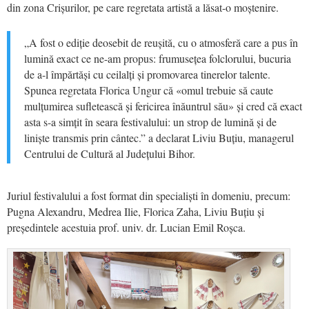
din zona Crișurilor, pe care regretata artistă a lăsat-o moștenire.
„A fost o ediție deosebit de reușită, cu o atmosferă care a pus în
lumină exact ce ne-am propus: frumusețea folclorului, bucuria
de a-l împărtăși cu ceilalți și promovarea tinerelor talente.
Spunea regretata Florica Ungur că «omul trebuie să caute
mulțumirea sufletească și fericirea înăuntrul său» și cred că exact
asta s-a simțit în seara festivalului: un strop de lumină și de
liniște transmis prin cântec.” a declarat Liviu Buțiu, managerul
Centrului de Cultură al Județului Bihor.
Juriul festivalului a fost format din specialiști în domeniu, precum:
Pugna Alexandru, Medrea Ilie, Florica Zaha, Liviu Buțiu și
președintele acestuia prof. univ. dr. Lucian Emil Roșca.