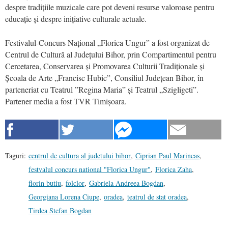
despre tradițiile muzicale care pot deveni resurse valoroase pentru
educație și despre inițiative culturale actuale.
Festivalul-Concurs Național „Florica Ungur” a fost organizat de
Centrul de Cultură al Județului Bihor, prin Compartimentul pentru
Cercetarea, Conservarea și Promovarea Culturii Tradiționale și
Școala de Arte „Francisc Hubic”, Consiliul Județean Bihor, în
parteneriat cu Teatrul ”Regina Maria” și Teatrul „Szigligeti”.
Partener media a fost TVR Timișoara.
Taguri:
centrul de cultura al judetului bihor
,
Ciprian Paul Marincas
,
festvalul concurs national "Florica Ungur"
,
Florica Zaha
,
florin butiu
,
folclor
,
Gabriela Andreea Bogdan
,
Georgiana Lorena Ciupe
,
oradea
,
teatrul de stat oradea
,
Tirdea Stefan Bogdan