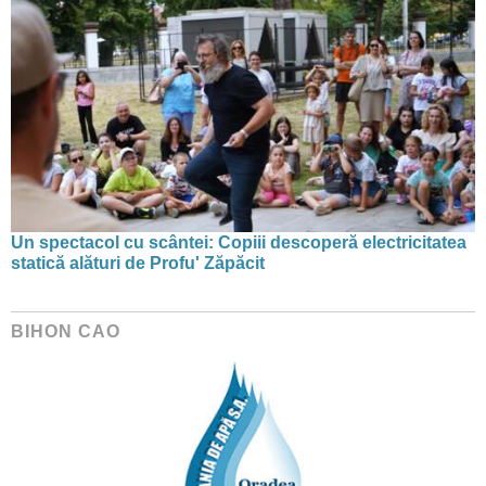
Un spectacol cu scântei: Copiii descoperă electricitatea
statică alături de Profu' Zăpăcit
BIHON CAO