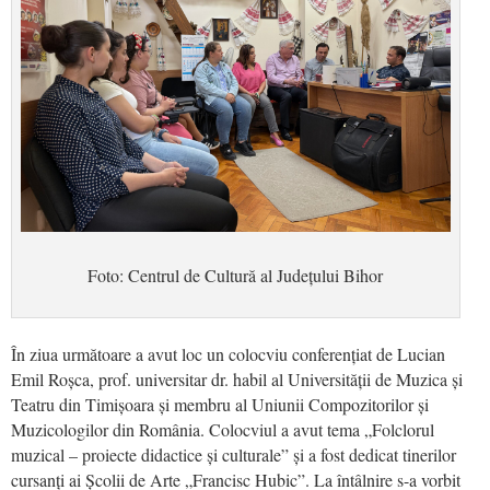
Foto: Centrul de Cultură al Județului Bihor
În ziua următoare a avut loc un colocviu conferențiat de Lucian
Emil Roșca, prof. universitar dr. habil al Universității de Muzica și
Teatru din Timișoara și membru al Uniunii Compozitorilor și
Muzicologilor din România. Colocviul a avut tema „Folclorul
muzical – proiecte didactice și culturale” și a fost dedicat tinerilor
cursanți ai Școlii de Arte „Francisc Hubic”. La întâlnire s-a vorbit