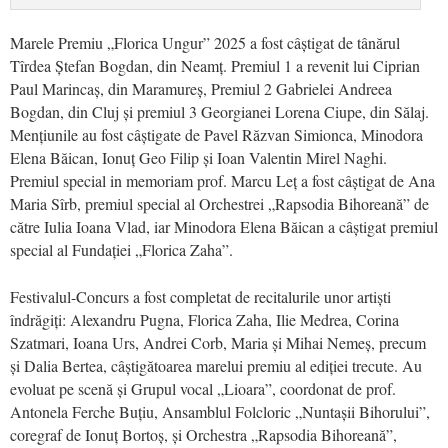
Marele Premiu „Florica Ungur” 2025 a fost câștigat de tânărul
Tîrdea Ștefan Bogdan, din Neamț. Premiul 1 a revenit lui Ciprian
Paul Marincaș, din Maramureș, Premiul 2 Gabrielei Andreea
Bogdan, din Cluj și premiul 3 Georgianei Lorena Ciupe, din Sălaj.
Mențiunile au fost câștigate de Pavel Răzvan Simionca, Minodora
Elena Băican, Ionuț Geo Filip și Ioan Valentin Mirel Naghi.
Premiul special in memoriam prof. Marcu Leț a fost câștigat de Ana
Maria Sîrb, premiul special al Orchestrei „Rapsodia Bihoreană” de
către Iulia Ioana Vlad, iar Minodora Elena Băican a câștigat premiul
special al Fundației „Florica Zaha”.
Festivalul-Concurs a fost completat de recitalurile unor artiști
îndrăgiți: Alexandru Pugna, Florica Zaha, Ilie Medrea, Corina
Szatmari, Ioana Urs, Andrei Corb, Maria și Mihai Nemeș, precum
și Dalia Bertea, câștigătoarea marelui premiu al ediției trecute. Au
evoluat pe scenă și Grupul vocal „Lioara”, coordonat de prof.
Antonela Ferche Buțiu, Ansamblul Folcloric „Nuntașii Bihorului”,
coregraf de Ionuț Bortoș, și Orchestra „Rapsodia Bihoreană”,