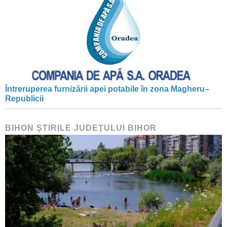
Întreruperea furnizării apei potabile în zona Magheru–
Republicii
BIHON ŞTIRILE JUDEŢULUI BIHOR