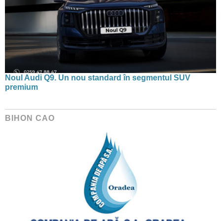
Noul Audi Q9. Un nou standard în segmentul SUV
premium
BIHON CAO