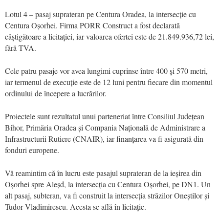
Lotul 4 – pasaj suprateran pe Centura Oradea, la intersecție cu
Centura Oșorhei. Firma PORR Construct a fost declarată
câștigătoare a licitației, iar valoarea ofertei este de 21.849.936,72 lei,
fără TVA.
Cele patru pasaje vor avea lungimi cuprinse între 400 și 570 metri,
iar termenul de execuție este de 12 luni pentru fiecare din momentul
ordinului de începere a lucrărilor.
Proiectele sunt rezultatul unui parteneriat între Consiliul Județean
Bihor, Primăria Oradea și Compania Națională de Administrare a
Infrastructurii Rutiere (CNAIR), iar finanțarea va fi asigurată din
fonduri europene.
Vă reamintim că în lucru este pasajul suprateran de la ieșirea din
Oșorhei spre Aleșd, la intersecția cu Centura Oșorhei, pe DN1. Un
alt pasaj, subteran, va fi construit la intersecția străzilor Oneștilor și
Tudor Vladimirescu. Acesta se află în licitație.