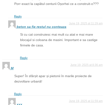
Porr exact la capătul centurii Oșorhei ce a construit-o???
Reply
June 19, 2025 at 11:29 am
beton sa fie restul nu conteaza
Si cu cat construiesc mai mult cu atat e mai mare
blocajul si coloana de masini. Important e sa castige
firmele de casa.
Reply
June 19, 2025 at 8:36 am
M
Super! În sfârșit apar și pietonii în marile proiecte de
dezvoltare urbană!
Reply
June 19, 2025 at 11:59 am
xxx