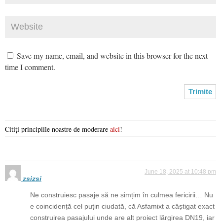
Save my name, email, and website in this browser for the next
time I comment.
Citiți principiile noastre de moderare
aici
!
June 18, 2025 at 10:48 pm
zsizsi
Ne construiesc pasaje să ne simțim în culmea fericirii… Nu
e coincidență cel puțin ciudată, că Asfamixt a câștigat exact
construirea pasajului unde are alt proiect lărgirea DN19, iar