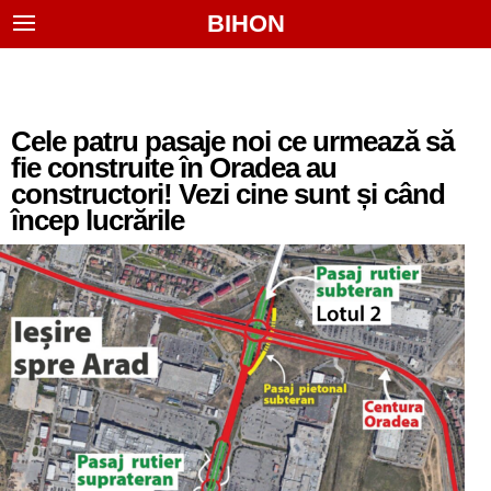
BIHON
Cele patru pasaje noi ce urmează să
fie construite în Oradea au
constructori! Vezi cine sunt și când
încep lucrările