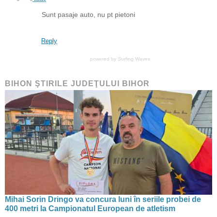
Sunt pasaje auto, nu pt pietoni
Reply
powered by
Surfing Waves
BIHON ŞTIRILE JUDEŢULUI BIHOR
Mihai Sorin Dringo va concura luni în seriile probei de
400 metri la Campionatul European de atletism