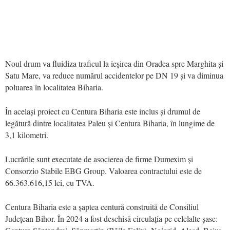
Noul drum va fluidiza traficul la ieșirea din Oradea spre Marghita și
Satu Mare, va reduce numărul accidentelor pe DN 19 și va diminua
poluarea în localitatea Biharia.
În același proiect cu Centura Biharia este inclus și drumul de
legătură dintre localitatea Paleu și Centura Biharia, în lungime de
3,1 kilometri.
Lucrările sunt executate de asocierea de firme Dumexim și
Consorzio Stabile EBG Group. Valoarea contractului este de
66.363.616,15 lei, cu TVA.
Centura Biharia este a șaptea centură construită de Consiliul
Județean Bihor. În 2024 a fost deschisă circulația pe celelalte șase: