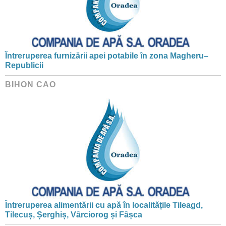
Întreruperea furnizării apei potabile în zona Magheru–
Republicii
BIHON CAO
Întreruperea alimentării cu apă în localitățile Tileagd,
Tilecuș, Șerghiș, Vârciorog și Fâșca