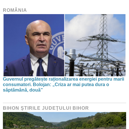
ROMÂNIA
Guvernul pregătește raționalizarea energiei pentru marii
consumatori. Bolojan: „Criza ar mai putea dura o
săptămână, două”
BIHON ŞTIRILE JUDEŢULUI BIHOR