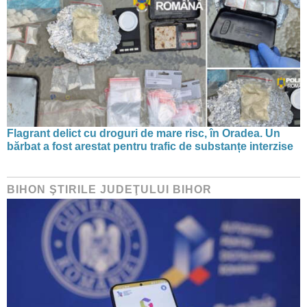
Flagrant delict cu droguri de mare risc, în Oradea. Un
bărbat a fost arestat pentru trafic de substanțe interzise
BIHON ŞTIRILE JUDEŢULUI BIHOR