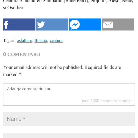
Centura Sântandrei, Sânmartin (Băile Felix), Nojorid, Aleșd, Beiuș
și Oșorhei.
Taguri:
asfaltare
,
Biharia
,
centura
0
COMENTARII
Your email address will not be published.
Required fields are
marked
*
inca
1000
caractere ramase