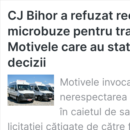
CJ Bihor a refuzat r
microbuze pentru tra
Motivele care au stat
decizii
Motivele invoc
nerespectarea 
în caietul de sa
licitației cătigate de către