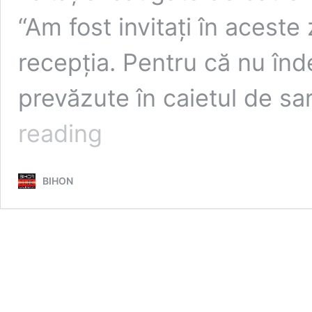
“Am fost invitați în aceste 
recepția. Pentru că nu înd
prevăzute în caietul de sar
CJ
reading
Bihor
a
refuzat
BIHON
recepționarea
unor
microbuze
pentru
transportul
elevilor.
Motivele
care
au