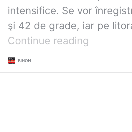
intensifice. Se vor înregi
şi 42 de grade, iar pe lito
Codul
Continue reading
roșu
de
caniculă
BIHON
a
fost
prelungit
până
marți.
Temperaturile
urcă
până
la
42
de
grade!