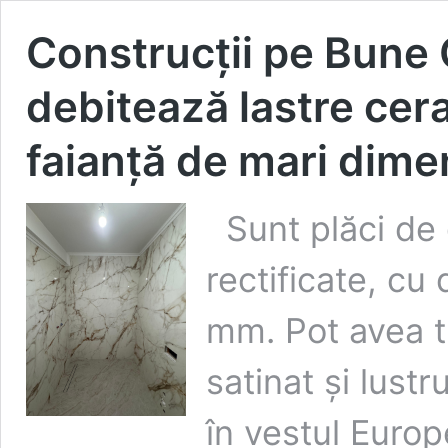
Construcții pe Bune
debitează lastre cera
faianță de mari dimen
Sunt plăci de g
rectificate, cu
mm. Pot avea tr
satinat și lust
în vestul Euro