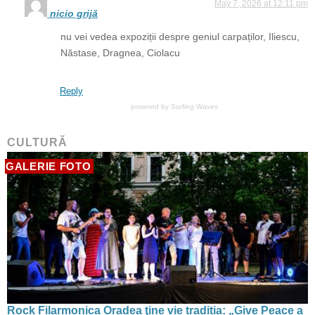
May 7, 2026 at 12:11 pm
nicio grijă
nu vei vedea expoziții despre geniul carpaților, Iliescu,
Năstase, Dragnea, Ciolacu
Reply
powered by
Surfing Waves
CULTURĂ
GALERIE FOTO
Rock Filarmonica Oradea ţine vie tradiția: „Give Peace a