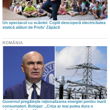
Un spectacol cu scântei: Copiii descoperă electricitatea
statică alături de Profu' Zăpăcit
ROMÂNIA
Guvernul pregătește raționalizarea energiei pentru marii
consumatori. Bolojan: „Criza ar mai putea dura o