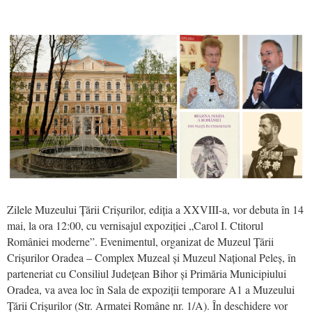
Zilele Muzeului Țării Crișurilor, ediția a XXVIII-a, vor debuta în 14
mai, la ora 12:00, cu vernisajul expoziției „Carol I. Ctitorul
României moderne”. Evenimentul, organizat de Muzeul Țării
Crișurilor Oradea – Complex Muzeal și Muzeul Național Peleș, în
parteneriat cu Consiliul Județean Bihor și Primăria Municipiului
Oradea, va avea loc în Sala de expoziții temporare A1 a Muzeului
Țării Crișurilor (Str. Armatei Române nr. 1/A). În deschidere vor