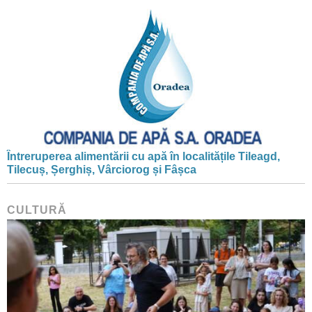
Întreruperea alimentării cu apă în localitățile Tileagd,
Tilecuș, Șerghiș, Vârciorog și Fâșca
CULTURĂ