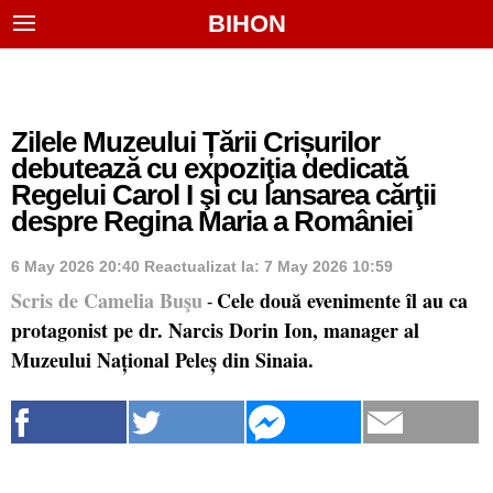
BIHON
Zilele Muzeului Țării Crișurilor
debutează cu expoziţia dedicată
Regelui Carol I şi cu lansarea cărţii
despre Regina Maria a României
6 May 2026 20:40
Reactualizat la:
7 May 2026 10:59
Scris de Camelia Buşu
Cele două evenimente îl au ca
-
protagonist pe dr. Narcis Dorin Ion, manager al
Muzeului Național Peleș din Sinaia.