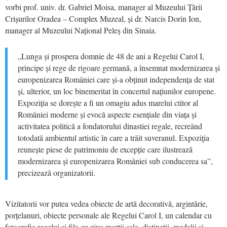
vorbi prof. univ. dr. Gabriel Moisa, manager al Muzeului Țării
Crișurilor Oradea – Complex Muzeal, și dr. Narcis Dorin Ion,
manager al Muzeului Național Peleș din Sinaia.
„Lunga și prospera domnie de 48 de ani a Regelui Carol I,
principe și rege de rigoare germană, a însemnat modernizarea și
europenizarea României care și-a obținut independența de stat
și, ulterior, un loc binemeritat în concertul națiunilor europene.
Expoziția se dorește a fi un omagiu adus marelui ctitor al
României moderne și evocă aspecte esențiale din viața și
activitatea politică a fondatorului dinastiei regale, recreând
totodată ambientul artistic în care a trăit suveranul. Expoziţia
reunește piese de patrimoniu de excepție care ilustrează
modernizarea și europenizarea României sub conducerea sa”,
precizează organizatorii.
Vizitatorii vor putea vedea obiecte de artă decorativă, argintărie,
porțelanuri, obiecte personale ale Regelui Carol I, un calendar cu
fotografia regelui și fila cu ziua morții sale, distincții, medalii și