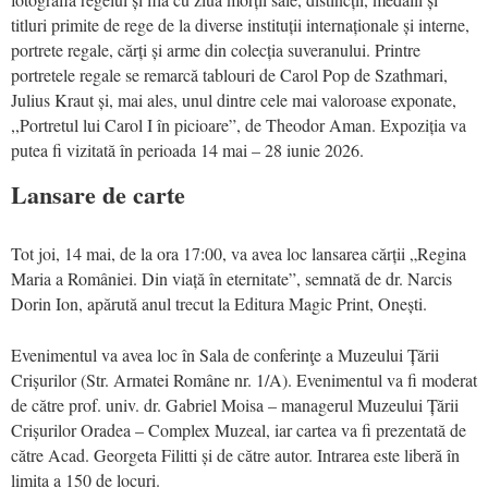
titluri primite de rege de la diverse instituții internaționale și interne,
portrete regale, cărți și arme din colecția suveranului. Printre
portretele regale se remarcă tablouri de Carol Pop de Szathmari,
Julius Kraut și, mai ales, unul dintre cele mai valoroase exponate,
,,Portretul lui Carol I în picioare”, de Theodor Aman. Expoziția va
putea fi vizitată în perioada 14 mai – 28 iunie 2026.
Lansare de carte
Tot joi, 14 mai, de la ora 17:00, va avea loc lansarea cărții „Regina
Maria a României. Din viață în eternitate”, semnată de dr. Narcis
Dorin Ion, apărută anul trecut la Editura Magic Print, Onești.
Evenimentul va avea loc în Sala de conferinţe a Muzeului Țării
Crișurilor (Str. Armatei Române nr. 1/A). Evenimentul va fi moderat
de către prof. univ. dr. Gabriel Moisa – managerul Muzeului Țării
Crișurilor Oradea – Complex Muzeal, iar cartea va fi prezentată de
către Acad. Georgeta Filitti și de către autor. Intrarea este liberă în
limita a 150 de locuri.