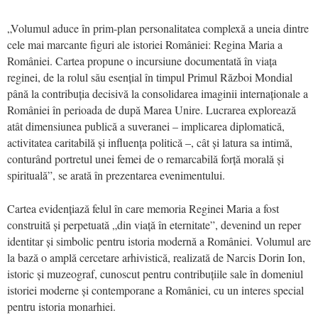
„Volumul aduce în prim-plan personalitatea complexă a uneia dintre
cele mai marcante figuri ale istoriei României: Regina Maria a
României. Cartea propune o incursiune documentată în viața
reginei, de la rolul său esențial în timpul Primul Război Mondial
până la contribuția decisivă la consolidarea imaginii internaționale a
României în perioada de după Marea Unire. Lucrarea explorează
atât dimensiunea publică a suveranei – implicarea diplomatică,
activitatea caritabilă și influența politică –, cât și latura sa intimă,
conturând portretul unei femei de o remarcabilă forță morală și
spirituală”, se arată în prezentarea evenimentului.
Cartea evidențiază felul în care memoria Reginei Maria a fost
construită și perpetuată „din viață în eternitate”, devenind un reper
identitar și simbolic pentru istoria modernă a României. Volumul are
la bază o amplă cercetare arhivistică, realizată de Narcis Dorin Ion,
istoric și muzeograf, cunoscut pentru contribuțiile sale în domeniul
istoriei moderne și contemporane a României, cu un interes special
pentru istoria monarhiei.