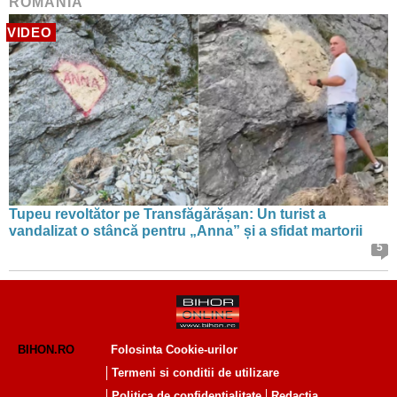
ROMÂNIA
VIDEO
Tupeu revoltător pe Transfăgărășan: Un turist a
vandalizat o stâncă pentru „Anna” și a sfidat martorii
5
BIHON.RO
Folosinta Cookie-urilor
Termeni si conditii de utilizare
Politica de confidentialitate
Redactia