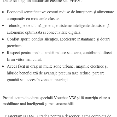
De ce să alegi un autoturism electric sau PHEV?
Economii semnificative: costuri reduse de întreținere și alimentare
comparativ cu motoarele clasice.
Tehnologie de ultimă generație: sisteme inteligente de asistență,
autonomie optimizată și conectivitate digitală.
Confort sporit: condus silențios, accelerare instantanee și dotări
premium.
Respect pentru mediu: emisii reduse sau zero, contribuind direct
la un viitor mai curat.
Acces facil în oraș: în multe zone urbane, mașinile electrice și
hibride beneficiază de avantaje precum taxe reduse, parcare
gratuită sau acces în zone cu restricții.
Profită acum de oferta specială Voucher VW și fă tranziția către o
mobilitate mai inteligentă și mai sustenabilă.
Te așteptăm la D&C Oradea pentru a descoperi gama completă de