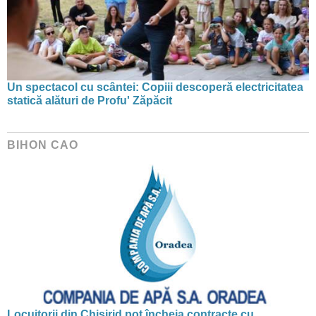
Un spectacol cu scântei: Copiii descoperă electricitatea
statică alături de Profu' Zăpăcit
BIHON CAO
Locuitorii din Chișirid pot încheia contracte cu