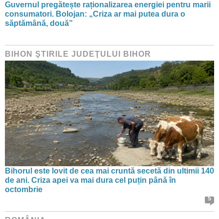
Guvernul pregătește raționalizarea energiei pentru marii
consumatori. Bolojan: „Criza ar mai putea dura o
săptămână, două”
BIHON ŞTIRILE JUDEŢULUI BIHOR
Bihorul este lovit de cea mai cruntă secetă din ultimii 140
de ani. Criza apei va mai dura cel puțin până în
octombrie
5