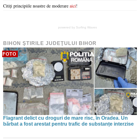
Citiți principiile noastre de moderare
aici
!
powered by
Surfing Waves
BIHON ŞTIRILE JUDEŢULUI BIHOR
FOTO
Flagrant delict cu droguri de mare risc, în Oradea. Un
bărbat a fost arestat pentru trafic de substanțe interzise