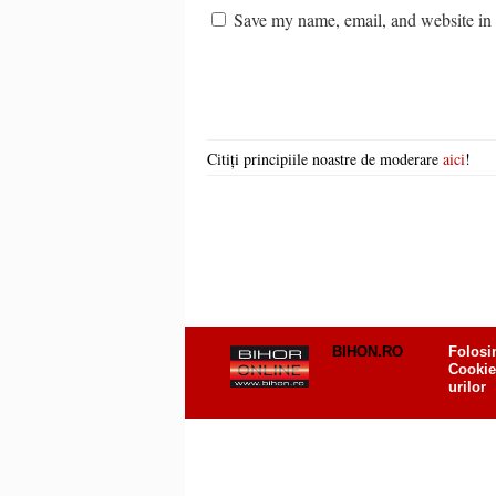
Save my name, email, and website in t
Citiți principiile noastre de moderare
aici
!
BIHON.RO
Folosi
Cookie
urilor