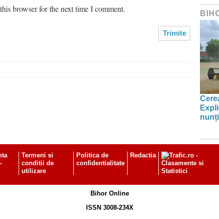
his browser for the next time I comment.
BIH
Cerea
Expli
nunți
nta
Termeni si
Politica de
Redactia
-
conditii de
confidentialitate
utilizare
Bihor Online
ISSN 3008-234X