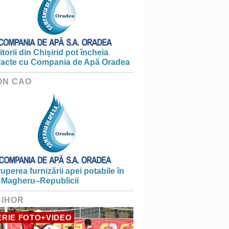
torii din Chișirid pot încheia
racte cu Compania de Apă Oradea
ON CAO
ruperea furnizării apei potabile în
 Magheru–Republicii
BIHOR
RIE FOTO+VIDEO