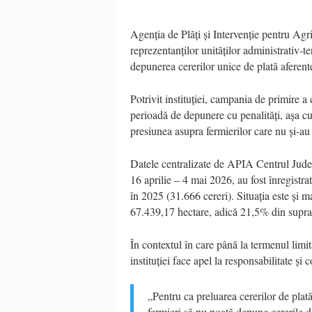
Agenția de Plăți și Intervenție pentru Agri
reprezentanților unităților administrativ-t
depunerea cererilor unice de plată afere
Potrivit instituției, campania de primire a 
perioadă de depunere cu penalități, așa cu
presiunea asupra fermierilor care nu și-a
Datele centralizate de APIA Centrul Județ
16 aprilie – 4 mai 2026, au fost înregistr
în 2025 (31.666 cereri). Situația este și m
67.439,17 hectare, adică 21,5% din suprafa
În contextul în care până la termenul lim
instituției face apel la responsabilitate și 
„Pentru ca preluarea cererilor de plată 
fermieri să nu poată depune cererile d