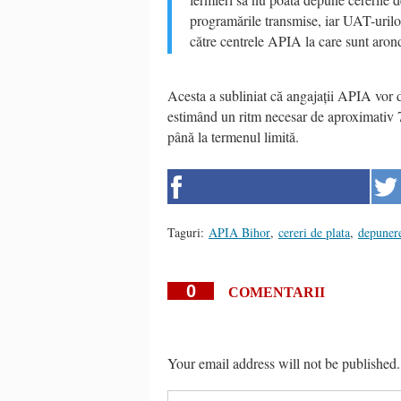
programările transmise, iar UAT-urilor
către centrele APIA la care sunt aron
Acesta a subliniat că angajații APIA vor de
estimând un ritm necesar de aproximativ 75
până la termenul limită.
Taguri:
APIA Bihor
,
cereri de plata
,
depuner
0
COMENTARII
Your email address will not be published.