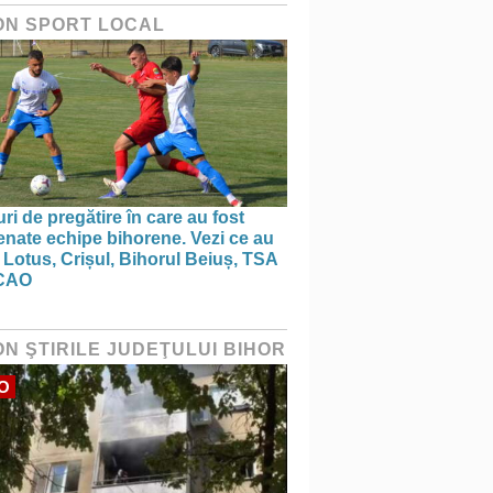
ON SPORT LOCAL
ri de pregătire în care au fost
nate echipe bihorene. Vezi ce au
 Lotus, Crișul, Bihorul Beiuș, TSA
CAO
ON ŞTIRILE JUDEŢULUI BIHOR
O