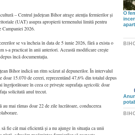
O fe
cultură – Centrul județean Bihor atrage atenția fermierilor și
incen
eritoriale (UAT) asupra apropierii termenului limită pentru
apart
nte Campaniei 2026.
cererilor se va încheia în data de 5 iunie 2026, fără a exista o
BIH
m s-a practicat în anii anteriori. Această modificare crește
u depus încă documentația.
ean Bihor indică un ritm scăzut al depunerilor. În intervalul
ate doar 15.070 de cereri, reprezentând 47,6% din totalul depus
ai îngrijorătoare în ceea ce privește suprafața agricolă: doar
ța solicitată anul trecut.
Anunț
potab
ită au mai rămas doar 22 de zile lucrătoare, conducerea
colaborare.
BIH
să fie cât mai eficientă și a nu ajunge în situația ca unii
e plată, adresăm rugămintea fermierilor să respecte