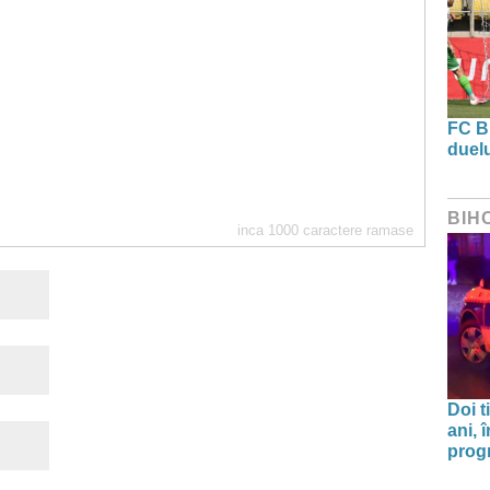
FC B
duel
BIH
inca
1000
caractere ramase
Doi t
ani, 
progr