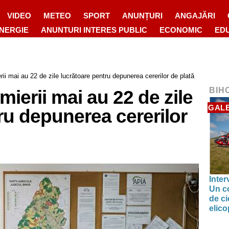
VIDEO
METEO
SPORT
ANUNȚURI
ANGAJĂRI
ENERGIE
ANUNTURI INTERES PUBLIC
ECONOMIC
ED
ii mai au 22 de zile lucrătoare pentru depunerea cererilor de plată
BIH
mierii mai au 22 de zile
GALE
ru depunerea cererilor
Inter
Un co
de ci
elic