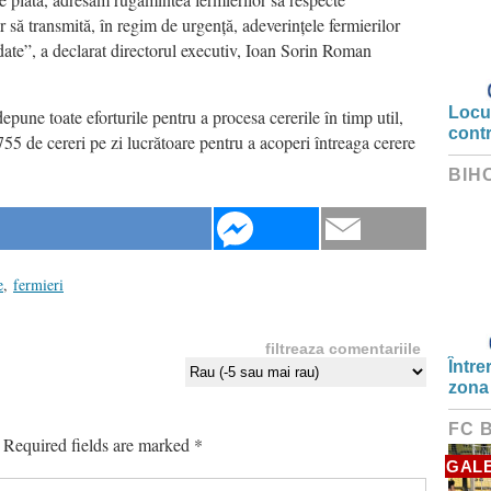
 să transmită, în regim de urgență, adeverințele fermierilor
date”, a declarat directorul executiv, Ioan Sorin Roman
Locui
pune toate eforturile pentru a procesa cererile în timp util,
cont
5 de cereri pe zi lucrătoare pentru a acoperi întreaga cerere
BIH
e
,
fermieri
filtreaza comentariile
Între
zona
FC 
Required fields are marked
*
GALE