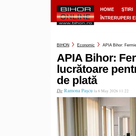
HOME
ŞTIRI
ÎNTRERUPERI 
BIHON
Economic
APIA Bihor: Fermier
APIA Bihor: Fer
lucrătoare pent
de plată
De
Ramona Pașcu
la 6 May 2026 11:22