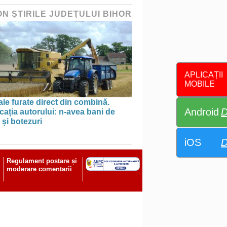
ON ŞTIRILE JUDEŢULUI BIHOR
APLICAȚII
MOBILE
le furate direct din combină.
Android
D
cația autorului: n-avea bani de
 și botezuri
iOS
D
Regulament postare și
moderare comentarii