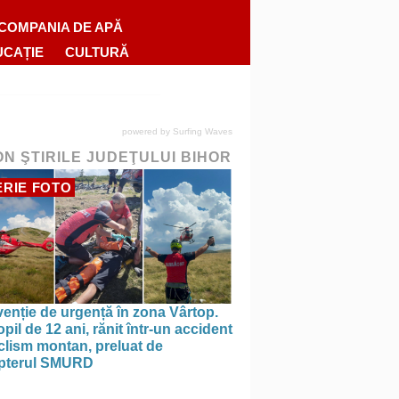
COMPANIA DE APĂ
UCAȚIE
CULTURĂ
powered by
Surfing Waves
ON ŞTIRILE JUDEŢULUI BIHOR
RIE FOTO
venție de urgență în zona Vârtop.
pil de 12 ani, rănit într-un accident
clism montan, preluat de
opterul SMURD