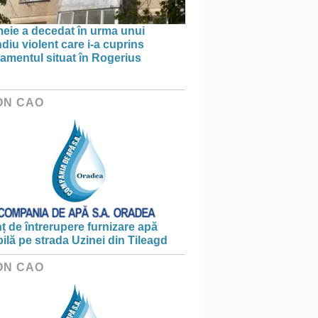
meie a decedat în urma unui
diu violent care i-a cuprins
amentul situat în Rogerius
ON CAO
 de întrerupere furnizare apă
ilă pe strada Uzinei din Tileagd
ON CAO