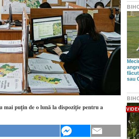
BIH
Meciu
angre
făcut
sau 
BIH
u mai puțin de o lună la dispoziție pentru a
VIDE