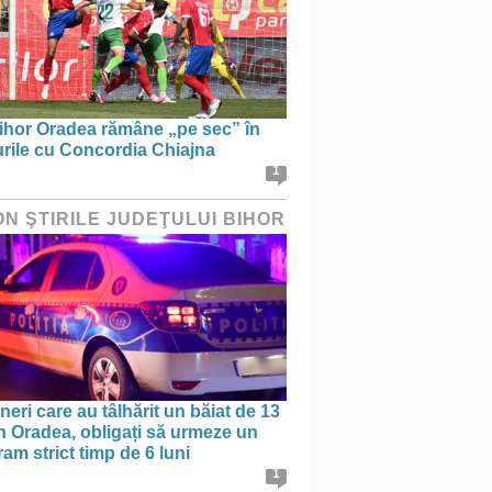
ihor Oradea rămâne „pe sec” în
urile cu Concordia Chiajna
1
ON ŞTIRILE JUDEŢULUI BIHOR
ineri care au tâlhărit un băiat de 13
în Oradea, obligați să urmeze un
am strict timp de 6 luni
1