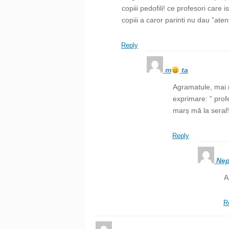
copiii pedofili! ce profesori care i
copiii a caror parinti nu dau ”atent
Reply
m
ta
Agramatule, mai me
exprimare: ” profe
marș mă la seral!
Reply
Nep
A
R