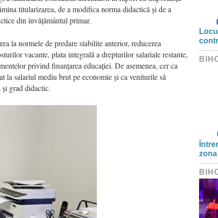
limina titularizarea, de a modifica norma didactică și de a
actice din învățământul primar.
Locui
cont
irea la normele de predare stabilite anterior, reducerea
sturilor vacante, plata integrală a drepturilor salariale restante,
BIH
amentelor privind finanțarea educației. De asemenea, cer ca
tat la salariul mediu brut pe economie și ca veniturile să
 și grad didactic.
Între
zona
BIH