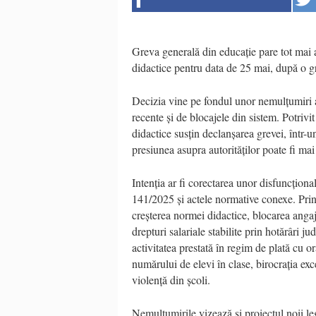
Greva generală din educație pare tot mai 
didactice pentru data de 25 mai, după o g
Decizia vine pe fondul unor nemulțumiri a
recente și de blocajele din sistem. Potrivit 
didactice susțin declanșarea grevei, într-u
presiunea asupra autorităților poate fi mai 
Intenția ar fi corectarea unor disfuncționa
141/2025 și actele normative conexe. Prin
creșterea normei didactice, blocarea angajă
drepturi salariale stabilite prin hotărâri j
activitatea prestată în regim de plată cu 
numărului de elevi în clase, birocrația exce
violență din școli.
Nemulțumirile vizează și proiectul noii leg