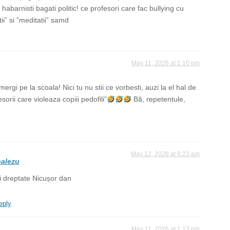
s habarnisti bagati politic! ce profesori care fac bullying cu
ii” si ”meditatii” samd
May 11, 2026 at 1:10 pm
rgi pe la scoala! Nici tu nu stii ce vorbesti, auzi la el hal de
sorii care violeaza copiii pedofili”
Bă, repetentule,
May 12, 2026 at 6:23 am
alezu
i dreptate Nicușor dan
eply
May 11, 2026 at 1:13 pm