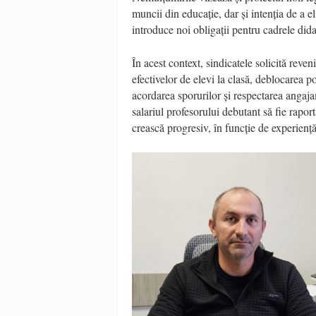
muncii din educație, dar și intenția de a e
introduce noi obligații pentru cadrele did
În acest context, sindicatele solicită reven
efectivelor de elevi la clasă, deblocarea po
acordarea sporurilor și respectarea angaj
salariul profesorului debutant să fie rapor
crească progresiv, în funcție de experiență