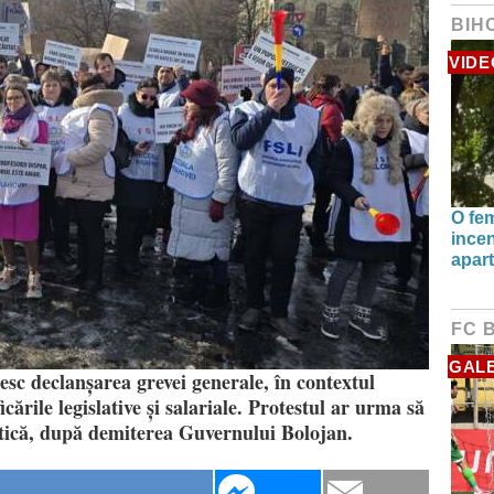
BIH
VIDE
O fe
incen
apart
FC 
GALE
esc declanșarea grevei generale, în contextul
ările legislative și salariale. Protestul ar urma să
litică, după demiterea Guvernului Bolojan.