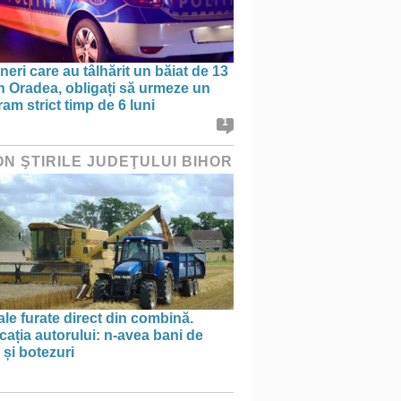
ineri care au tâlhărit un băiat de 13
în Oradea, obligați să urmeze un
am strict timp de 6 luni
1
ON ŞTIRILE JUDEŢULUI BIHOR
le furate direct din combină.
cația autorului: n-avea bani de
 și botezuri