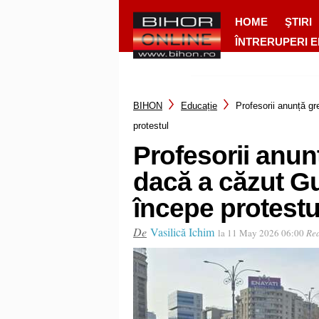
HOME
ŞTIRI
ÎNTRERUPERI 
BIHON
Educație
Profesorii anunță g
protestul
Profesorii anun
dacă a căzut G
începe protestu
De
Vasilică Ichim
la 11 May 2026 06:00
Rea