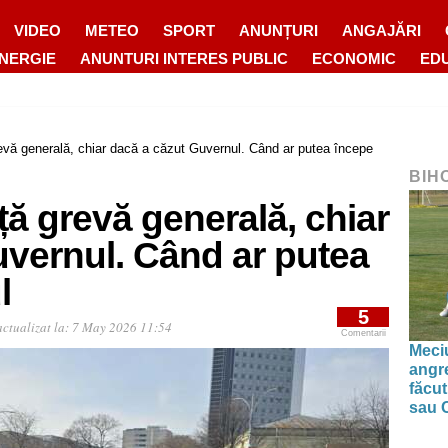
VIDEO
METEO
SPORT
ANUNȚURI
ANGAJĂRI
ENERGIE
ANUNTURI INTERES PUBLIC
ECONOMIC
ED
revă generală, chiar dacă a căzut Guvernul. Când ar putea începe
BIH
ță grevă generală, chiar
uvernul. Când ar putea
l
5
ctualizat la:
7 May 2026 11:54
Comentarii
Meciu
angre
făcut
sau 