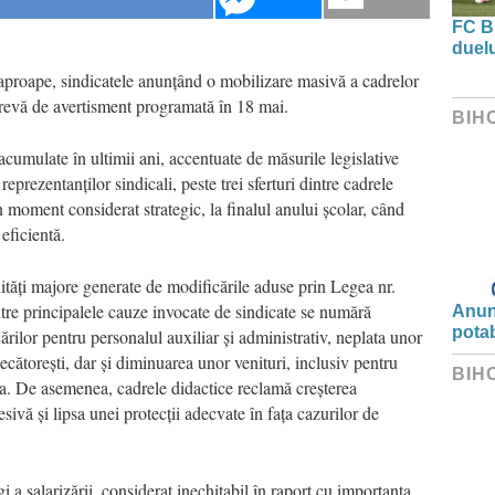
FC B
duel
aproape, sindicatele anunțând o mobilizare masivă a cadrelor
revă de avertisment programată în 18 mai.
BIH
cumulate în ultimii ani, accentuate de măsurile legislative
reprezentanților sindicali, peste trei sferturi dintre cadrele
n moment considerat strategic, la finalul anului școlar, când
eficientă.
lități majore generate de modificările aduse prin Legea nr.
tre principalele cauze invocate de sindicate se numără
Anunț
potab
rilor pentru personalul auxiliar și administrativ, neplata unor
udecătorești, dar și diminuarea unor venituri, inclusiv pentru
BIH
ora. De asemenea, cadrele didactice reclamă creșterea
sivă și lipsa unei protecții adecvate în fața cazurilor de
i a salarizării, considerat inechitabil în raport cu importanța