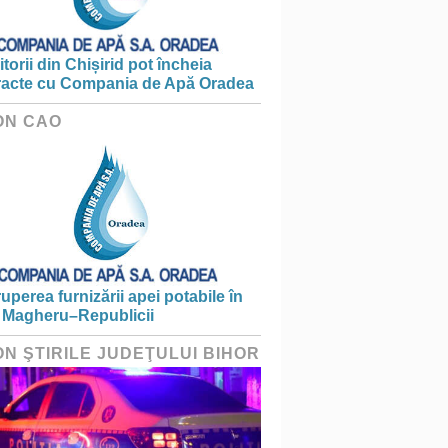
torii din Chișirid pot încheia
racte cu Compania de Apă Oradea
ON CAO
ruperea furnizării apei potabile în
 Magheru–Republicii
ON ŞTIRILE JUDEŢULUI BIHOR