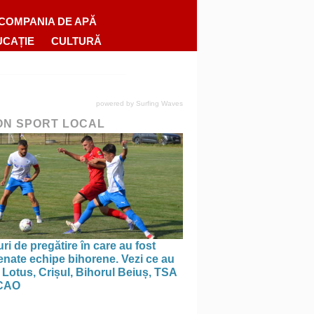
COMPANIA DE APĂ
UCAȚIE
CULTURĂ
powered by
Surfing Waves
ON SPORT LOCAL
ri de pregătire în care au fost
nate echipe bihorene. Vezi ce au
 Lotus, Crișul, Bihorul Beiuș, TSA
CAO