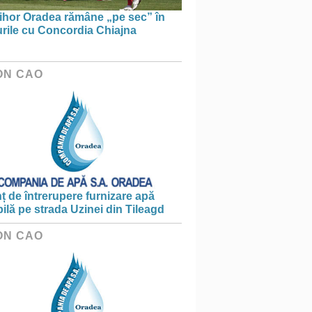
ihor Oradea rămâne „pe sec” în
urile cu Concordia Chiajna
ON CAO
 de întrerupere furnizare apă
ilă pe strada Uzinei din Tileagd
ON CAO