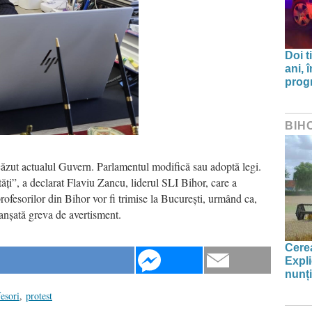
Doi t
ani, 
progr
BIH
căzut actualul Guvern. Parlamentul modifică sau adoptă legi.
tăți”, a declarat Flaviu Zancu, liderul SLI Bihor, care a
rofesorilor din Bihor vor fi trimise la București, urmând ca,
lanșată greva de avertisment.
Cerea
Expli
nunți
esori
,
protest