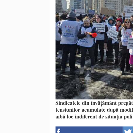
Sindicatele din învățământ pregăt
tensiunilor acumulate după modific
aibă loc indiferent de situația po