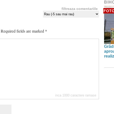
BIH
filtreaza comentariile
FOT
Required fields are marked
*
Grădi
aproa
reali
inca
1000
caractere ramase