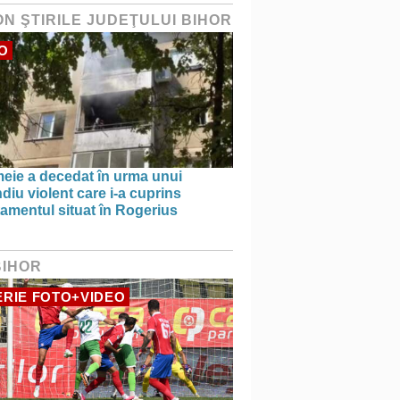
ON ŞTIRILE JUDEŢULUI BIHOR
O
meie a decedat în urma unui
diu violent care i-a cuprins
amentul situat în Rogerius
BIHOR
RIE FOTO+VIDEO