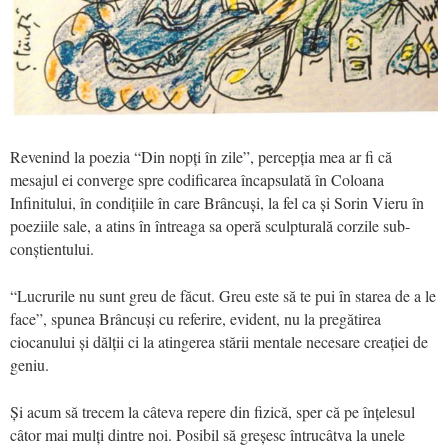
Revenind la poezia “Din nopți în zile”, percepția mea ar fi că
mesajul ei converge spre codificarea încapsulată în Coloana
Infinitului, în condițiile în care Brâncuși, la fel ca și Sorin Vieru în
poeziile sale, a atins în întreaga sa operă sculpturală corzile sub-
conștientului.
“Lucrurile nu sunt greu de făcut. Greu este să te pui în starea de a le
face”, spunea Brâncuși cu referire, evident, nu la pregătirea
ciocanului și dălții ci la atingerea stării mentale necesare creației de
geniu.
Și acum să trecem la câteva repere din fizică, sper că pe înțelesul
câtor mai mulți dintre noi. Posibil să greșesc întrucâtva la unele