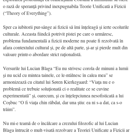
o rază de speranță privind inexpugnabila Teorie Unificată a Fizicii
(“Theory of Everything”).
Sper ca iubitorii pur-sânge ai fizicii să îmi înțeleagă și ierte ocolurile
culturale. Aceasta fiindcă potrivit pistei pe care o urmăresc,
problema fundamentală a fizicii moderne nu poate fi rezolvată în
afara contextului cultural și, pe de altă parte, și-ar și pierde mult din
valoare printr-o abordare strict raționalistă.
Versurile lui Lucian Blaga “Eu nu strivesc corola de minuni a lumii
și nu ucid cu mintea tainele, ce le-ntâlnesc în calea mea” se
armonizează cu citatul lui Søren Kierkegaard: “Viața nu e o
problemă ce trebuie soluționată ci o realitate ce se cuvine
experimentată” și, oarecum, și cu înțelepciunea nesofisticată a lui
Coșbuc “O fi viața chin răbdat, dar una știu: ea ni s-a dat, ca s-o
trăim”.
Nu mi-e teamă de o încălcare a crezului filozofic al lui Lucian
Blaga întrucât o mult-visată rezolvare a Teoriei Unificate a Fizicii ar