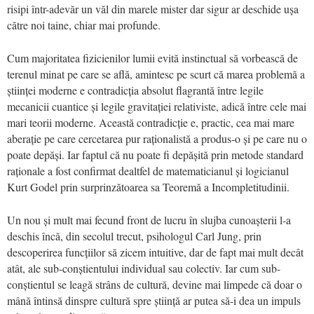
risipi într-adevăr un văl din marele mister dar sigur ar deschide ușa
către noi taine, chiar mai profunde.
Cum majoritatea fizicienilor lumii evită instinctual să vorbească de
terenul minat pe care se află, amintesc pe scurt că marea problemă a
științei moderne e contradicția absolut flagrantă între legile
mecanicii cuantice și legile gravitației relativiste, adică între cele mai
mari teorii moderne. Această contradicție e, practic, cea mai mare
aberație pe care cercetarea pur raționalistă a produs-o și pe care nu o
poate depăși. Iar faptul că nu poate fi depășită prin metode standard
raționale a fost confirmat dealtfel de matematicianul și logicianul
Kurt Godel prin surprinzătoarea sa Teoremă a Incompletitudinii.
Un nou și mult mai fecund front de lucru în slujba cunoașterii l-a
deschis încă, din secolul trecut, psihologul Carl Jung, prin
descoperirea funcțiilor să zicem intuitive, dar de fapt mai mult decât
atât, ale sub-conștientului individual sau colectiv. Iar cum sub-
conștientul se leagă strâns de cultură, devine mai limpede că doar o
mână întinsă dinspre cultură spre știință ar putea să-i dea un impuls