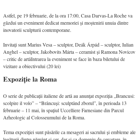
Astfel, pe 19 februarie, de la ora 17:00, Casa Darvas-La Roche va
găzdui un eveniment dedicat memoriei și moștenirii unuia dintre
inovatorii sculpturii contemporane.
Invitați sunt Marius Vesa – sculptor, Deák Árpád – sculptor, Iulian
Anghel – sculptor, Jakobovits Márta – ceramist și Ramona Novicov
– critic de artăIntrarea la eveniment se face în baza biletului de
vizitare a obiectivului (20 lei)
Expoziție la Roma
O serie de publicații italiene de artă au anunțat expoziția „Brancusi:
scolpire il volo” – “Brâncuși: sculptând zborul”, în perioada 13
februarie – 11 mai, în spațiul Uccelliere Farnesiane din Parcul
Arheologic al Colosseumului de la Roma.
Tema expoziției sunt păsările ca mesageri ai sacrului și embleme ale
legăturii dintre pământ și cer, dar și ca domeniu de cercetare, în