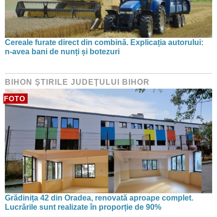
Cereale furate direct din combină. Explicația autorului:
n-avea bani de nunți și botezuri
BIHON ŞTIRILE JUDEŢULUI BIHOR
FOTO
Grădinița 42 din Oradea, renovată aproape complet.
Lucrările sunt realizate în proporție de 90%