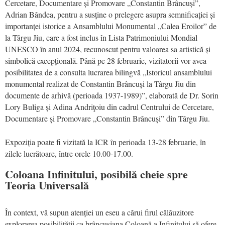
Cercetare, Documentare și Promovare „Constantin Brâncuși”,
Adrian Bândea, pentru a susține o prelegere asupra semnificației și
importanței istorice a Ansamblului Monumental „Calea Eroilor” de
la Târgu Jiu, care a fost inclus în Lista Patrimoniului Mondial
UNESCO în anul 2024, recunoscut pentru valoarea sa artistică și
simbolică excepțională. Până pe 28 februarie, vizitatorii vor avea
posibilitatea de a consulta lucrarea bilingvă „Istoricul ansamblului
monumental realizat de Constantin Brâncuși la Târgu Jiu din
documente de arhivă (perioada 1937-1989)”, elaborată de Dr. Sorin
Lory Buliga și Adina Andriţoiu din cadrul Centrului de Cercetare,
Documentare și Promovare „Constantin Brâncuși” din Târgu Jiu.
Expoziția poate fi vizitată la ICR în perioada 13-28 februarie, în
zilele lucrătoare, între orele 10.00-17.00.
Coloana Infinitului, posibilă cheie spre
Teoria Universală
În context, vă supun atenției un eseu a cărui firul călăuzitore
explorarea posibilității ca brâncușiana Coloană a Infinitului să ofere