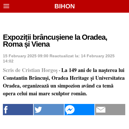
BIHON
Expoziții brâncușiene la Oradea,
Roma și Viena
15 February 2025 09:00
Reactualizat la:
14 February 2025
14:02
Scris de Cristian Horgoș
La 149 ani de la nașterea lui
-
Constantin Brâncuși, Oradea Heritage și Universitatea
Oradea, organizează un simpozion având ca temă
opera celui mai mare sculptor român.