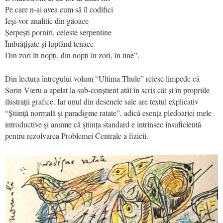
Pe care n-ai avea cum să îl codifici
Ieși-vor analitic din găoace
Șerpești porniri, celeste serpentine
Îmbrățișate și luptând tenace
Din zori în nopți, din nopți în zori, în tine”.
Din lectura întregului volum “Ultima Thule” reiese limpede că
Sorin Vieru a apelat la sub-conștient atât în scris cât și în propriile
ilustrații grafice. Iar unul din desenele sale are textul explicativ
“Știință normală și paradigme ratate”, adică esența pledoariei mele
introductive și anume că știința standard e intrinsec insuficientă
pentru rezolvarea Problemei Centrale a fizicii.