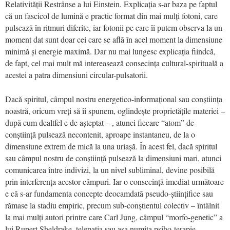
Relativității Restrânse a lui Einstein. Explicația s-ar baza pe faptul
că un fascicol de lumină e practic format din mai mulți fotoni, care
pulsează în ritmuri diferite, iar fotonii pe care îi putem observa la un
moment dat sunt doar cei care se află în acel moment la dimensiune
minimă și energie maximă. Dar nu mai lungesc explicația fiindcă,
de fapt, cel mai mult mă intereasează consecința cultural-spirituală a
acestei a patra dimensiuni circular-pulsatorii.
Dacă spiritul, câmpul nostru energetico-informațional sau conștiința
noastră, oricum vreți să îi spunem, oglindește proprietățile materiei –
după cum dealtfel e de așteptat – , atunci fiecare “atom” de
conștiință pulsează necontenit, aproape instantaneu, de la o
dimensiune extrem de mică la una uriașă. În acest fel, dacă spiritul
sau câmpul nostru de conștiință pulsează la dimensiuni mari, atunci
comunicarea între indivizi, la un nivel subliminal, devine posibilă
prin interferența acestor câmpuri. Iar o consecință imediat următoare
e că s-ar fundamenta concepte deocamdată pseudo-științifice sau
rămase la stadiu empiric, precum sub-conștientul colectiv – întâlnit
la mai mulți autori printre care Carl Jung, câmpul “morfo-genetic” a
lui Rupert Sheldrake, telepatia sau așa numita psiho-terapie