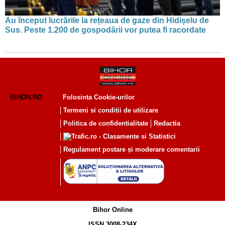
Au început lucrările la rețeaua de gaze din Hidișelu de
Sus. Peste 1.200 de gospodării vor putea fi racordate
BIHON.RO
Folosinta Cookie-urilor
Termeni si conditii de utilizare
Politica de confidentialitate
Redactia
Regulament postare și moderare comentarii
Bihor Online
ISSN 3008-234X