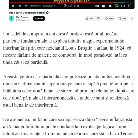
Un astfel de comportament crescător-descrescător al fiecărei
particule fundamentale ar explica intuitiv magia experimentului
interfranjării prin care fizicianul Louis Broglie a arătat, în 1924, că
fiecare fărâmă de materie se comportă, în mod paradoxal, atât ca
undă cât și ca particulă.
Aceasta pentru că o particulă care pulsează practic în fiecare clipă,
din cauza dimensiunii superioare pe care o capătă practic se rupe la
întâlnirea celor două fante, se strecoară prin ambele fante, după care
cele două părți ale ei interacționează ca unde ce sunt și realizează
astfel benzile de interferență.
De asemenea, un foton care se deplasează după “legea inflaționistă”
a Coloanei Infinitului poate conduce la o explicație logică a non-
intuitivei Invarianțe a Luminii, adică axioma care stă la baza Teoriei