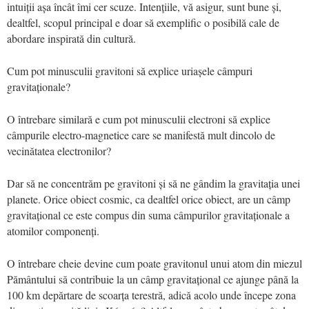
intuiții așa încât îmi cer scuze. Intențiile, vă asigur, sunt bune și,
dealtfel, scopul principal e doar să exemplific o posibilă cale de
abordare inspirată din cultură.
Cum pot minusculii gravitoni să explice uriașele câmpuri
gravitaționale?
O întrebare similară e cum pot minusculii electroni să explice
câmpurile electro-magnetice care se manifestă mult dincolo de
vecinătatea electronilor?
Dar să ne concentrăm pe gravitoni și să ne gândim la gravitația unei
planete. Orice obiect cosmic, ca dealtfel orice obiect, are un câmp
gravitațional ce este compus din suma câmpurilor gravitaționale a
atomilor componenți.
O întrebare cheie devine cum poate gravitonul unui atom din miezul
Pământului să contribuie la un câmp gravitațional ce ajunge până la
100 km depărtare de scoarța terestră, adică acolo unde începe zona