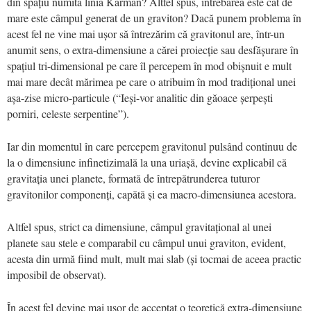
din spațiu numită linia Kármán? Altfel spus, întrebarea este cât de
mare este câmpul generat de un graviton? Dacă punem problema în
acest fel ne vine mai ușor să întrezărim că gravitonul are, într-un
anumit sens, o extra-dimensiune a cărei proiecție sau desfășurare în
spațiul tri-dimensional pe care îl percepem în mod obișnuit e mult
mai mare decât mărimea pe care o atribuim în mod tradițional unei
așa-zise micro-particule (“Ieși-vor analitic din găoace șerpești
porniri, celeste serpentine”).
Iar din momentul în care percepem gravitonul pulsând continuu de
la o dimensiune infinetizimală la una uriașă, devine explicabil că
gravitația unei planete, formată de întrepătrunderea tuturor
gravitonilor componenți, capătă și ea macro-dimensiunea acestora.
Altfel spus, strict ca dimensiune, câmpul gravitațional al unei
planete sau stele e comparabil cu câmpul unui graviton, evident,
acesta din urmă fiind mult, mult mai slab (și tocmai de aceea practic
imposibil de observat).
În acest fel devine mai ușor de acceptat o teoretică extra-dimensiune