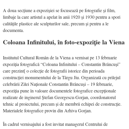
A doua secțiune a expozișiei se focusează pe fotografie și film,
limbaje la care artistul a apelat în anii 1920 și 1930 pentru a spori
calitățile plastice ale sculpturilor sale, precum și pentru a le
documenta.
Coloana Infinitului, în foto-expoziție la Viena
Institutul Cultural Român de la Viena a vernisat pe 13 februarie
expoziția fotografică “Coloana Infinitului – Constantin Brâncuși”
care prezint[ o colecție de fotografii istorice din perioada
construcției monumentului de la Târgu Jiu. Organizată cu prilejul
celebrării Zilei Naționale Constantin Brâncuși – 19 februarie,
expoziția pune în valoare documentele fotografice excepționale
realizate de inginerul Ștefan Georgescu-Gorjan, coordonatorul
tehnic al proiectului, precum și de membrii echipei de construcție.
Materialele fotografice provin din Arhiva Gorjan.
În cadrul vernisajului a fost invitat managerul Centrului de