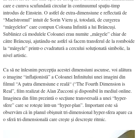
care e cumva scufundată circular în continuumul spațiu-timp
introdus de Einstein. O astfel de extra-dimensiune e reflectată de
“Maelstromul” intuit de Sorin Vieru și, totodată, de curgerea
“mărgelelor” care compun Coloana Infinită a lui Brâncuși.
Subliniez că modulele Coloanei erau numite „mărgele” chiar de
către Brâncuși, ajutându-ne astfel să facem transferul de la romboide
la “mărgele” printr-o cvadratură a cercului soluționată simbolic, la
nivel artistic.
Ca să ne înlesnim percepția acestei dimensiuni ascunse, voi alătura
o imagine “inflaționistă” a Coloanei Infinitului unei imagini din
filmul “A patra dimensiune e reală“ (“The Fourth Dimension is
Real”, film realizat de Alan Zucconi și disponibil în mediul online.
Imaginea din film prezintă o secțiune transversală a unei “hyper-
sfere” care se rotește într-un “hyper-plan”. Important este să
observăm că în planul obișnuit tri-dimensional hyper-sfera apare ca
o sferă tri-dimensională care crește și descrește ritmic.