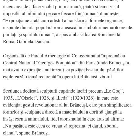
încercarea de a face vizibil prin marmură, piatră și lemn visul
imposibil al infinitului pe care fiecare ființă umană îl nutrește.
“Expoziția ne arată cum artistul a transformat formele organice,
inspirate din arta populară românească, în simboluri nemuritoare ale
purității și spiritului uman”, a spus ambasadoarea României la
Roma, Gabriela Dancău.
Organizată de Parcul Arheologic al Colosseumului împreună cu
Centrul Național “Georges Pompidou” din Paris (unde Brâncuși a
mai avut o expoziție anul trecut), expoziției bestiarului păsărilor
explorează o temă recurentă în opera lui Brâncuși, zborul.
Secțiunea dedicată sculpturii cuprinde lucări precum „Le Coq”,
1935, „L’Oiselet”, 1928, și „Leda” (1920/1926), în care este
evidențiat gestul revoluționar al lui Brâncuși, care prin simplificarea
formelor și sculptarea directă a materialului a dorit să ajungă la
însăși esența animalului, fidel aforismului în care artistul afirma:
„Nu pasărea este ceea ce vreau să reprezint, ci darul, zborul,
elanul”, spune Brâncuși.