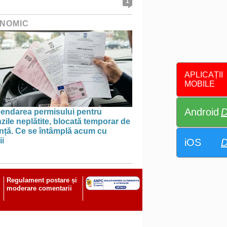
1
NOMIC
APLICAȚII
MOBILE
Android
D
endarea permisului pentru
ile neplătite, blocată temporar de
anță. Ce se întâmplă acum cu
ii
iOS
D
Regulament postare și
moderare comentarii