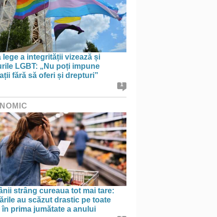
lege a integrității vizează și
urile LGBT: „Nu poți impune
ații fără să oferi și drepturi”
1
NOMIC
ii strâng cureaua tot mai tare:
rile au scăzut drastic pe toate
le în prima jumătate a anului