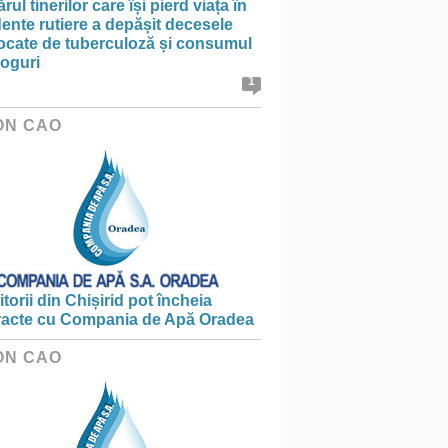
ul tinerilor care își pierd viața în
ente rutiere a depășit decesele
ocate de tuberculoză și consumul
roguri
1
ON CAO
torii din Chișirid pot încheia
racte cu Compania de Apă Oradea
ON CAO