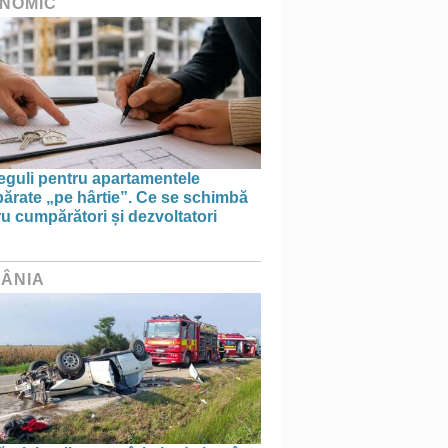
NOMIC
eguli pentru apartamentele
ărate „pe hârtie”. Ce se schimbă
u cumpărători și dezvoltatori
ÂNIA