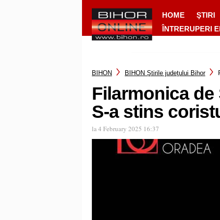
HOME
ŞTIRI
ÎNTRERUPERI 
BIHON
BIHON Ştirile judeţului Bihor
Filarmonica de 
S-a stins corist
la 4 February 2025 16:37