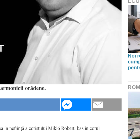
ECO
Noi r
cump
pentr
larmonicii orădene.
ROM
 în nefiinţă a coristului Mikló Róbert, bas în corul