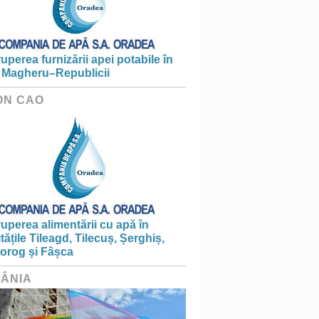
ruperea furnizării apei potabile în
 Magheru–Republicii
ON CAO
ruperea alimentării cu apă în
itățile Tileagd, Tilecuș, Șerghiș,
iorog și Fâșca
ÂNIA