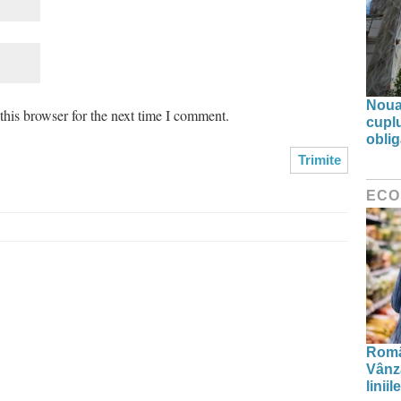
Noua 
his browser for the next time I comment.
cupl
oblig
ECO
Român
Vânză
linii