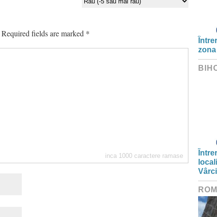
Required fields are marked
*
Între
zona
BIH
Între
inca
1000
caractere ramase
local
Vârc
ROM