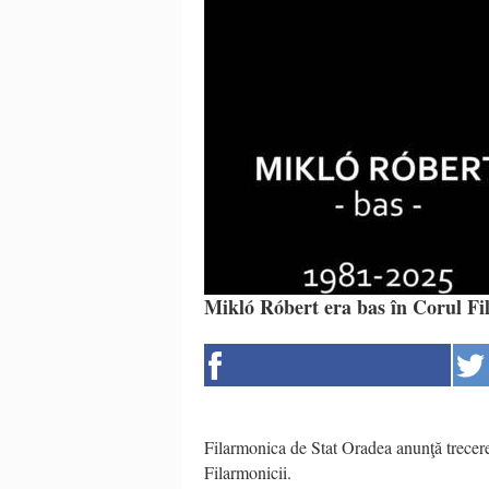
Mikló Róbert era bas în Corul Fi
Filarmonica de Stat Oradea anunţă trecerea
Filarmonicii.