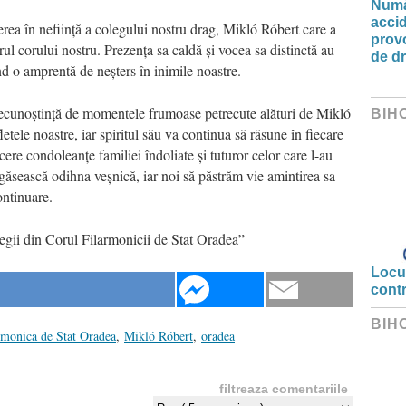
Număr
accid
erea în neființă a colegului nostru drag, Mikló Róbert care a
prov
drul corului nostru. Prezența sa caldă și vocea sa distinctă au
de d
ând o amprentă de neșters în inimile noastre.
recunoștință de momentele frumoase petrecute alături de Mikló
BIH
tele noastre, iar spiritul său va continua să răsune în fiecare
re condoleanțe familiei îndoliate și tuturor celor care l-au
i găsească odihna veșnică, iar noi să păstrăm vie amintirea sa
ontinuare.
gii din Corul Filarmonicii de Stat Oradea”
Locui
cont
BIH
rmonica de Stat Oradea
,
Mikló Róbert
,
oradea
filtreaza comentariile