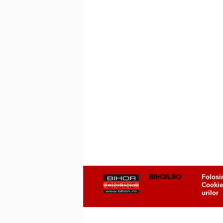
BIHON.RO
Folosi
Cookie
urilor