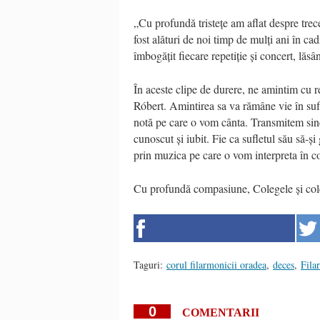
„Cu profundă tristețe am aflat despre trec
fost alături de noi timp de mulți ani în ca
îmbogățit fiecare repetiție și concert, lăs
În aceste clipe de durere, ne amintim cu 
Róbert. Amintirea sa va rămâne vie în sufle
notă pe care o vom cânta. Transmitem since
cunoscut și iubit. Fie ca sufletul său să-ș
prin muzica pe care o vom interpreta în c
Cu profundă compasiune, Colegele și cole
Taguri:
corul filarmonicii oradea
,
deces
,
Fila
0
COMENTARII