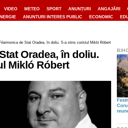
VIDEO
METEO
SPORT
ANUNȚURI
ANGAJĂRI
ENERGIE
ANUNTURI INTERES PUBLIC
ECONOMIC
ED
Filarmonica de Stat Oradea, în doliu. S-a stins coristul Mikló Róbert
BIH
Stat Oradea, în doliu.
ul Mikló Róbert
Festi
Coru
reun