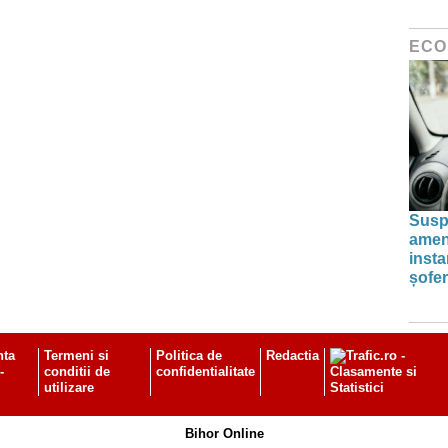
ECO
Susp
amenz
inst
șofer
nta
Termeni si
Politica de
Redactia
-
conditii de
confidentialitate
utilizare
Bihor Online