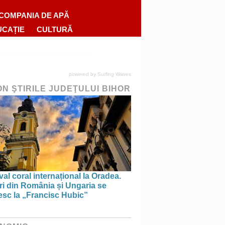
COMPANIA DE APĂ
UCAȚIE
CULTURĂ
powered by
Surfing Waves
ON ŞTIRILE JUDEŢULUI BIHOR
val coral internațional la Oradea.
ri din România și Ungaria se
esc la „Francisc Hubic”