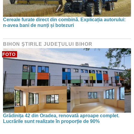
Cereale furate direct din combină. Explicația autorului:
n-avea bani de nunți și botezuri
BIHON ŞTIRILE JUDEŢULUI BIHOR
FOTO
Grădinița 42 din Oradea, renovată aproape complet.
Lucrările sunt realizate în proporție de 90%