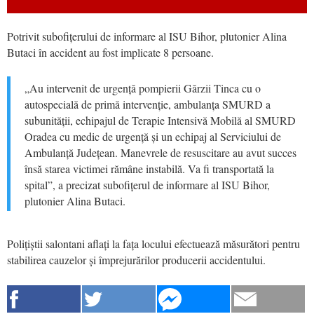
Potrivit subofițerului de informare al ISU Bihor, plutonier Alina
Butaci în accident au fost implicate 8 persoane.
„Au intervenit de urgență pompierii Gărzii Tinca cu o
autospecială de primă intervenție, ambulanța SMURD a
subunității, echipajul de Terapie Intensivă Mobilă al SMURD
Oradea cu medic de urgență și un echipaj al Serviciului de
Ambulanță Județean. Manevrele de resuscitare au avut succes
însă starea victimei rămâne instabilă. Va fi transportată la
spital”, a precizat subofițerul de informare al ISU Bihor,
plutonier Alina Butaci.
Polițiștii salontani aflați la fața locului efectuează măsurători pentru
stabilirea cauzelor și împrejurărilor producerii accidentului.