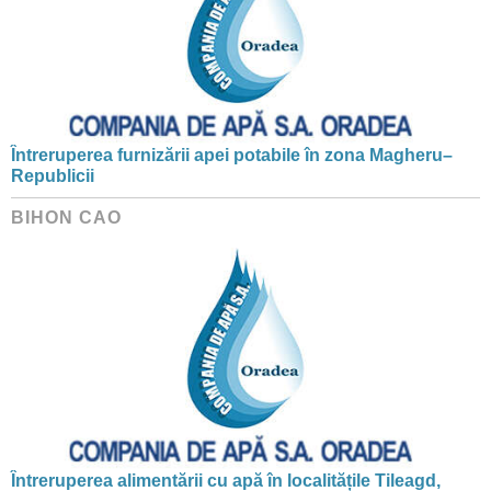
Întreruperea furnizării apei potabile în zona Magheru–
Republicii
BIHON CAO
Întreruperea alimentării cu apă în localitățile Tileagd,