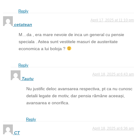
Reply
April 17, 2025 at 11:10 pm
cetatean
M…da , era mare nevoie de inca un general cu pensie
speciala . Astea sunt vestitele masuri de austeritate
economica a lui boloja ?
Reply
April 18, 2025 at 6:43 am
Tautu
Nu justific deloc avansarea respectiva, pt ca nu cunosc
detalii legate de motiv, dar pensia rămâne aceeași,
avansarea e onorifica.
Reply
April 18, 2025 at 6:36 am
CT