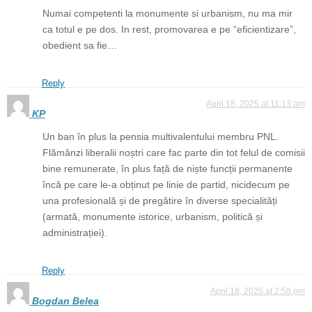
Numai competenti la monumente si urbanism, nu ma mir
ca totul e pe dos. In rest, promovarea e pe “eficientizare”,
obedient sa fie…
Reply
April 18, 2025 at 11:13 am
KP
Un ban în plus la pensia multivalentului membru PNL.
Flămânzi liberalii noștri care fac parte din tot felul de comisii
bine remunerate, în plus față de niște funcții permanente
încă pe care le-a obținut pe linie de partid, nicidecum pe
una profesională și de pregătire în diverse specialități
(armată, monumente istorice, urbanism, politică și
administrației).
Reply
April 18, 2025 at 2:58 pm
Bogdan Belea