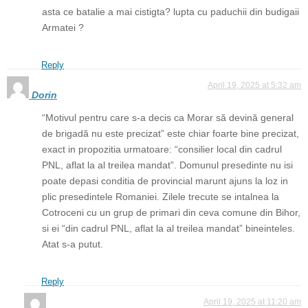
asta ce batalie a mai cistigta? lupta cu paduchii din budigaii
Armatei ?
Reply
April 19, 2025 at 5:32 am
Dorin
“Motivul pentru care s-a decis ca Morar să devină general
de brigadă nu este precizat” este chiar foarte bine precizat,
exact in propozitia urmatoare: “consilier local din cadrul
PNL, aflat la al treilea mandat”. Domunul presedinte nu isi
poate depasi conditia de provincial marunt ajuns la loz in
plic presedintele Romaniei. Zilele trecute se intalnea la
Cotroceni cu un grup de primari din ceva comune din Bihor,
si ei “din cadrul PNL, aflat la al treilea mandat” bineinteles.
Atat s-a putut.
Reply
April 19, 2025 at 11:20 am