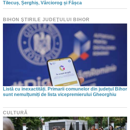
Tilecuș, Șerghiș, Vârciorog și Fâșca
BIHON ŞTIRILE JUDEŢULUI BIHOR
Listă cu inexactități. Primarii comunelor din județul Bihor
sunt nemulțumiți de lista vicepremierului Gheorghiu
CULTURĂ