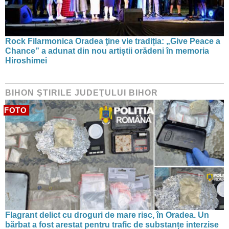
Rock Filarmonica Oradea ţine vie tradiția: „Give Peace a
Chance” a adunat din nou artiștii orădeni în memoria
Hiroshimei
BIHON ŞTIRILE JUDEŢULUI BIHOR
FOTO
Flagrant delict cu droguri de mare risc, în Oradea. Un
bărbat a fost arestat pentru trafic de substanțe interzise