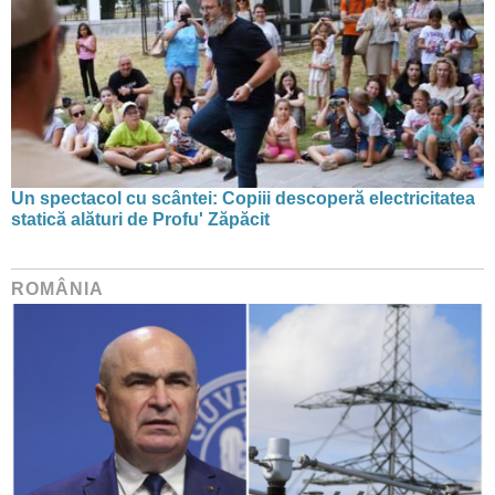
Un spectacol cu scântei: Copiii descoperă electricitatea
statică alături de Profu' Zăpăcit
ROMÂNIA