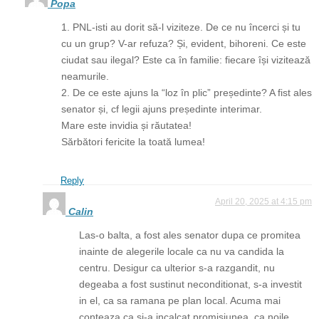
Popa
1. PNL-isti au dorit să-l viziteze. De ce nu încerci și tu
cu un grup? V-ar refuza? Și, evident, bihoreni. Ce este
ciudat sau ilegal? Este ca în familie: fiecare își vizitează
neamurile.
2. De ce este ajuns la “loz în plic” președinte? A fist ales
senator și, cf legii ajuns președinte interimar.
Mare este invidia și răutatea!
Sărbători fericite la toată lumea!
Reply
April 20, 2025 at 4:15 pm
Calin
Las-o balta, a fost ales senator dupa ce promitea
inainte de alegerile locale ca nu va candida la
centru. Desigur ca ulterior s-a razgandit, nu
degeaba a fost sustinut neconditionat, s-a investit
in el, ca sa ramana pe plan local. Acuma mai
conteaza ca si-a incalcat promisiunea, ca noile