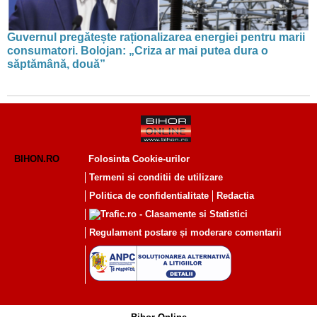
Guvernul pregătește raționalizarea energiei pentru marii
consumatori. Bolojan: „Criza ar mai putea dura o
săptămână, două”
BIHON.RO
Folosinta Cookie-urilor
Termeni si conditii de utilizare
Politica de confidentialitate
Redactia
Regulament postare și moderare comentarii