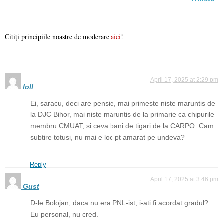
Citiți principiile noastre de moderare
aici
!
April 17, 2025 at 2:29 pm
loll
Ei, saracu, deci are pensie, mai primeste niste maruntis de
la DJC Bihor, mai niste maruntis de la primarie ca chipurile
membru CMUAT, si ceva bani de tigari de la CARPO. Cam
subtire totusi, nu mai e loc pt amarat pe undeva?
Reply
April 17, 2025 at 3:46 pm
Gust
D-le Bolojan, daca nu era PNL-ist, i-ati fi acordat gradul?
Eu personal, nu cred.