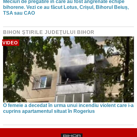
Meciuri de pregătire în care au fost angrenate echipe
bihorene. Vezi ce au făcut Lotus, Crișul, Bihorul Beiuș,
TSA sau CAO
BIHON ŞTIRILE JUDEŢULUI BIHOR
VIDEO
O femeie a decedat în urma unui incendiu violent care i-a
cuprins apartamentul situat în Rogerius