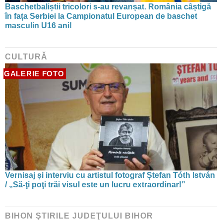
Baschetbaliștii tricolori s-au revanșat. România câștigă
în fața Serbiei la Campionatul European de baschet
masculin U16 ani!
CULTURĂ
GALERIE FOTO
Vernisaj şi interviu cu artistul fotograf Ștefan Tóth István
/ „Să-ţi poţi trăi visul este un lucru extraordinar!”
BIHON ŞTIRILE JUDEŢULUI BIHOR