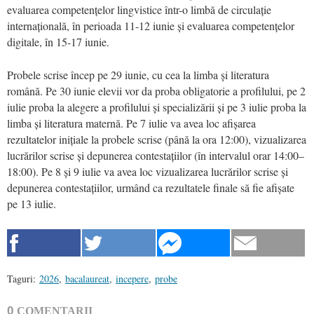
evaluarea competențelor lingvistice într-o limbă de circulație
internațională, în perioada 11-12 iunie și evaluarea competențelor
digitale, în 15-17 iunie.
Probele scrise încep pe 29 iunie, cu cea la limba și literatura
română. Pe 30 iunie elevii vor da proba obligatorie a profilului, pe 2
iulie proba la alegere a profilului și specializării și pe 3 iulie proba la
limba și literatura maternă. Pe 7 iulie va avea loc afișarea
rezultatelor inițiale la probele scrise (până la ora 12:00), vizualizarea
lucrărilor scrise și depunerea contestațiilor (în intervalul orar 14:00–
18:00). Pe 8 și 9 iulie va avea loc vizualizarea lucrărilor scrise și
depunerea contestațiilor, urmând ca rezultatele finale să fie afișate
pe 13 iulie.
Taguri:
2026
,
bacalaureat
,
incepere
,
probe
0
COMENTARII