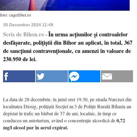
foto: cugetliber.ro
30 December 2024 11:49
Scris de Bihon.ro
În urma acțiunilor și controalelor
-
desfășurate, polițiștii din Bihor au aplicat, în total, 367
de sancțiuni contravenționale, cu amenzi în valoare de
230.950 de lei.
La data de 28 decembrie, în jurul orei 19.30, pe strada Narcisei din
localitatea Diosig, polițiștii Secției nr.3 de Poliție Rurală Biharia au
depistat în trafic un bărbat de 37 de ani, localnic, în timp ce
0,72
conducea un autoturism, având o concentrație alcoolică de
mg/l alcool pur în aerul expirat.