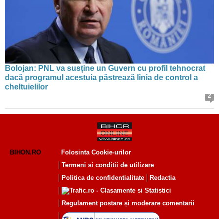
Bolojan: PNL va susține un Guvern cu profil tehnocrat
dacă programul acestuia păstrează linia de control a
cheltuielilor
2
BIHON.RO
Folosinta Cookie-urilor
Termeni si conditii de utilizare
Politica de confidentialitate
Redactia
Regulament postare și moderare comentarii