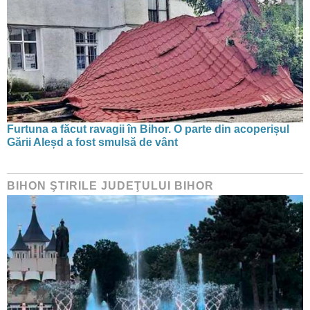
Furtuna a făcut ravagii în Bihor. O parte din acoperișul
Gării Aleșd a fost smulsă de vânt
BIHON ŞTIRILE JUDEŢULUI BIHOR