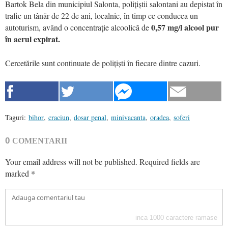
Bartok Bela din municipiul Salonta, polițiștii salontani au depistat în
trafic un tânăr de 22 de ani, localnic, în timp ce conducea un
0,57 mg/l alcool pur
autoturism, având o concentrație alcoolică de
în aerul expirat.
Cercetările sunt continuate de polițiști în fiecare dintre cazuri.
Taguri:
bihor
,
craciun
,
dosar penal
,
minivacanta
,
oradea
,
soferi
0
COMENTARII
Your email address will not be published.
Required fields are
marked
*
inca
1000
caractere ramase