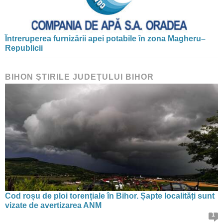
Întreruperea furnizării apei potabile în zona Magheru–
Republicii
BIHON ŞTIRILE JUDEŢULUI BIHOR
Cod roșu de ploi torențiale în Bihor. Șapte localități sunt
vizate de avertizarea ANM
1