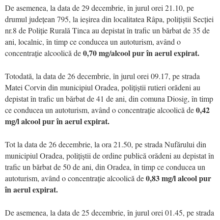
De asemenea, la data de 29 decembrie, în jurul orei 21.10, pe
drumul județean 795, la ieșirea din localitatea Râpa, polițiștii Secției
nr.8 de Poliție Rurală Tinca au depistat în trafic un bărbat de 35 de
ani, localnic, în timp ce conducea un autoturism, având o
0,70 mg/alcool pur în aerul expirat.
concentrație alcoolică de
Totodată, la data de 26 decembrie, în jurul orei 09.17, pe strada
Matei Corvin din municipiul Oradea, polițiștii rutieri orădeni au
depistat în trafic un bărbat de 41 de ani, din comuna Diosig, în timp
0,42
ce conducea un autoturism, având o concentrație alcoolică de
mg/l alcool pur în aerul expirat.
Tot la data de 26 decembrie, la ora 21.50, pe strada Nufărului din
municipiul Oradea, polițiștii de ordine publică orădeni au depistat în
trafic un bărbat de 50 de ani, din Oradea, în timp ce conducea un
0,83 mg/l alcool pur
autoturism, având o concentrație alcoolică de
în aerul expirat.
De asemenea, la data de 25 decembrie, în jurul orei 01.45, pe strada