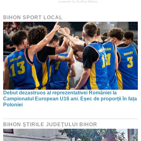
powered by
Surfing Waves
BIHON SPORT LOCAL
Debut dezastruos al reprezentativei României la
Campionatul European U16 ani. Eșec de proporții în fața
Poloniei
BIHON ŞTIRILE JUDEŢULUI BIHOR