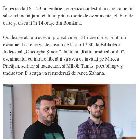
În perioada 16 – 23 noiembrie, se crează contextul în care oamenii
să se adune în jurul cititului printr-o serie de evenimente, cluburi de
carte și discuții în 14 orașe din România.
Oradea se alătură acestui proiect vineri, 21 noiembrie, printr-un
eveniment care se va desfăşura de la ora 17:30, la Biblioteca
Județeană „Gheorghe Șincai”. Intitulat „Raftul traducătorului”,
evenimentul cu intrare liberă îi va avea ca invitaţi pe Mircea
Pricăjan, scriitor și traducător, și Mihók Tamás, poet bilingv și
traducător. Discuţia va fi moderată de Anca Zaharia.