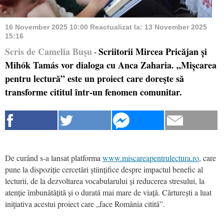
16 November 2025 10:00
Reactualizat la:
13 November 2025
15:16
Scris de Camelia Buşu
Scriitorii Mircea Pricăjan și
-
Mihók Tamás vor dialoga cu Anca Zaharia. „Mișcarea
pentru lectură” este un proiect care doreşte să
transforme cititul într-un fenomen comunitar.
De curând s-a lansat platforma
www.miscareapentrulectura.ro
, care
pune la dispoziție cercetări științifice despre impactul benefic al
lecturii, de la dezvoltarea vocabularului și reducerea stresului, la
atenție îmbunătățită și o durată mai mare de viață. Cărturești a luat
iniţiativa acestui proiect care „face România citită”.