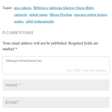
Taguri:
anca zaharia
,
Biblioteca judeteana Gheorge Sincai Bihor
,
carturesti
,
mihok tamas
,
Mircea Pricăjan
,
miscarea pentru lectura
,
oradea
,
raftul traducatorului
0
COMENTARII
Your email address will not be published.
Required fields are
marked
*
inca
1000
caractere ramase