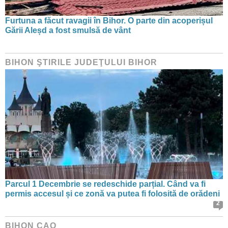
Furtuna a făcut ravagii în Bihor. O parte din acoperișul
Gării Aleșd a fost smulsă de vânt
BIHON ŞTIRILE JUDEŢULUI BIHOR
Parcul 1 Decembrie se redeschide parțial. Când va fi
permis accesul și ce zonă va putea fi folosită de orădeni
2
BIHON CAO