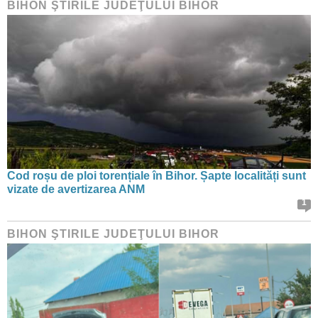
BIHON ŞTIRILE JUDEŢULUI BIHOR
Cod roșu de ploi torențiale în Bihor. Șapte localități sunt
vizate de avertizarea ANM
1
BIHON ŞTIRILE JUDEŢULUI BIHOR