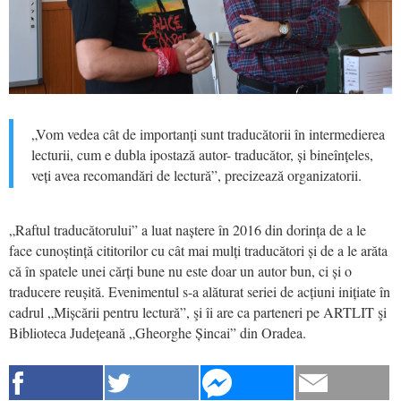
„Vom vedea cât de importanți sunt traducătorii în intermedierea
lecturii, cum e dubla ipostază autor- traducător, și bineînțeles,
veți avea recomandări de lectură”, precizează organizatorii.
„Raftul traducătorului” a luat naștere în 2016 din dorința de a le
face cunoștință cititorilor cu cât mai mulți traducători și de a le arăta
că în spatele unei cărți bune nu este doar un autor bun, ci și o
traducere reușită. Evenimentul s-a alăturat seriei de acțiuni inițiate în
cadrul „Mișcării pentru lectură”, şi îi are ca parteneri pe ARTLIT şi
Biblioteca Județeană „Gheorghe Șincai” din Oradea.