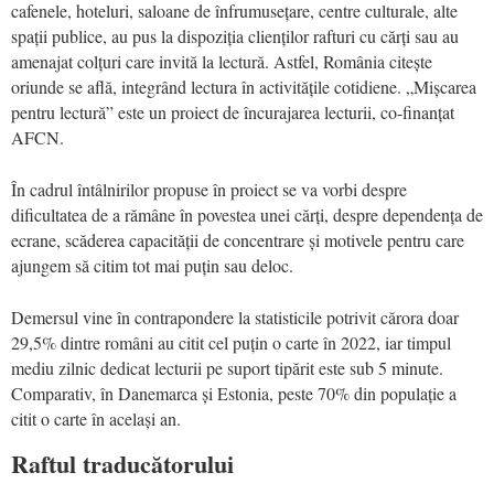
cafenele, hoteluri, saloane de înfrumusețare, centre culturale, alte
spații publice, au pus la dispoziția clienților rafturi cu cărți sau au
amenajat colțuri care invită la lectură. Astfel, România citește
oriunde se află, integrând lectura în activitățile cotidiene. „Mișcarea
pentru lectură” este un proiect de încurajarea lecturii, co-finanțat
AFCN.
În cadrul întâlnirilor propuse în proiect se va vorbi despre
dificultatea de a rămâne în povestea unei cărți, despre dependența de
ecrane, scăderea capacității de concentrare și motivele pentru care
ajungem să citim tot mai puțin sau deloc.
Demersul vine în contrapondere la statisticile potrivit cărora doar
29,5% dintre români au citit cel puțin o carte în 2022, iar timpul
mediu zilnic dedicat lecturii pe suport tipărit este sub 5 minute.
Comparativ, în Danemarca și Estonia, peste 70% din populație a
citit o carte în același an.
Raftul traducătorului